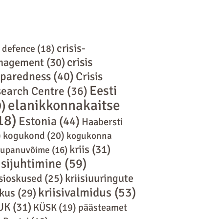
crisis-
l defence
(18)
crisis
nagement
(30)
eparedness
(40)
Crisis
Eesti
earch Centre
(36)
elanikkonnakaitse
9)
18)
Estonia
(44)
Haabersti
)
kogukond
(20)
kogukonna
kriis
(31)
tupanuvõime
(16)
isijuhtimine
(59)
kriisiuuringute
isioskused
(25)
kriisivalmidus
(53)
kus
(29)
UK
(31)
KÜSK
(19)
päästeamet