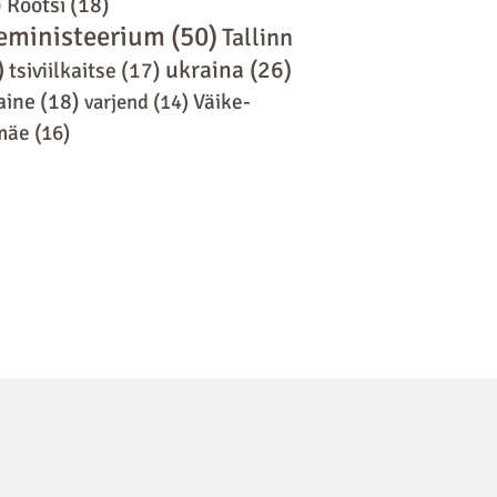
)
Rootsi
(18)
eministeerium
(50)
Tallinn
)
ukraina
(26)
tsiviilkaitse
(17)
aine
(18)
varjend
(14)
Väike-
mäe
(16)