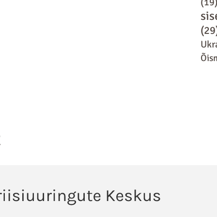
(19
sis
(29
Ukr
Õis
2