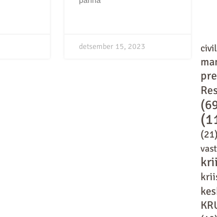
panna
detsember 15, 2023
civi
ma
pr
Res
(6
(1
(21
vas
kri
kri
kes
KR