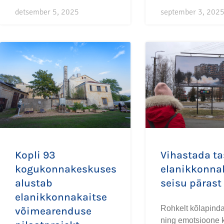
detsember 5, 2025
september 3, 202
Kopli 93
Vihastada t
kogukonnakeskuses
elanikkonna
alustab
seisu pärast
elanikkonnakaitse
Rohkelt kõlapind
võimearenduse
ning emotsioone 