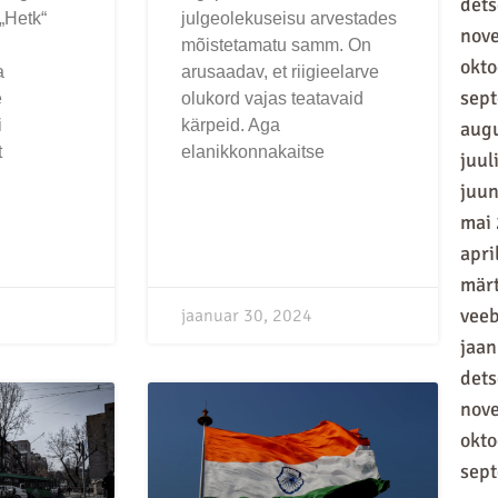
det
„Hetk“
julgeolekuseisu arvestades
nov
mõistetamatu samm. On
okt
a
arusaadav, et riigieelarve
sep
e
olukord vajas teatavaid
i
kärpeid. Aga
aug
t
elanikkonnakaitse
juul
juun
mai
apri
mär
vee
jaanuar 30, 2024
jaan
det
nov
okt
sep