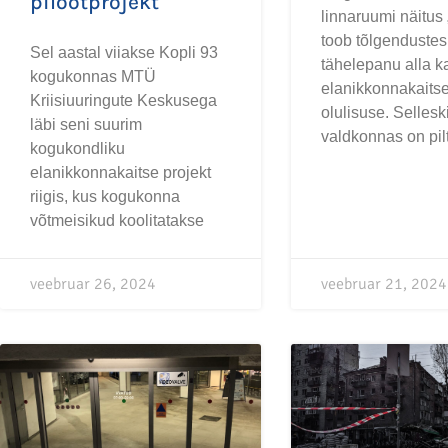
pilootprojekt
linnaruumi näitus 
toob tõlgendustes
Sel aastal viiakse Kopli 93
tähelepanu alla k
kogukonnas MTÜ
elanikkonnakaits
Kriisiuuringute Keskusega
olulisuse. Sellesk
läbi seni suurim
valdkonnas on pil
kogukondliku
elanikkonnakaitse projekt
riigis, kus kogukonna
võtmeisikud koolitatakse
veebruar 26, 2024
veebruar 21, 2024