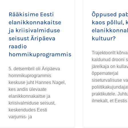
Rääkisime Eesti
Õppused pabe
elanikkonnakaitse
kaos põllul, 
ja kriisivalmiduse
elanikkonna
seisust Äripäeva
kultuur?
raadio
Trajektoorilt kõrva
hommikuprogrammis
kaldunud drooni 
järelkaja on kull
5. detsembril oli Äripäeva
õppematerjal
hommikuprogrammis
siseturvalisuse v
keskuse juht Hannes Nagel,
poliitikakujundaja
kes andis ülevaate
praktikutele. Juh
elanikkonnakaitse ja
ilmekalt, et Eesti
kriisivalmiduse seisust,
keskendudes Eesti
varjumis- ja