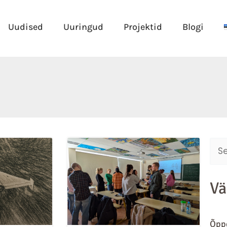
Uudised
Uuringud
Projektid
Blogi
ge
Page
Sear
for:
Vä
Õppe