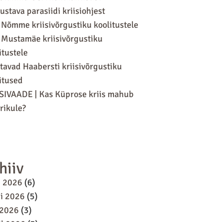
ustava parasiidi kriisiohjest
 Nõmme kriisivõrgustiku koolitustele
 Mustamäe kriisivõrgustiku
itustele
tavad Haabersti kriisivõrgustiku
itused
SIVAADE | Kas Küprose kriis mahub
ikule?
hiiv
i 2026
(6)
i 2026
(5)
 2026
(3)