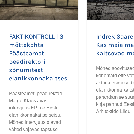
FAKTIKONTROLL | 3
Indrek Saare
mõttekohta
Kas meie ma
Päästeameti
kaitsevad m
peadirektori
Mõned soovitused
sõnumitest
kohemaid ette võtt
elanikkonnakaitses
astuda esimesed
elanikkonna kaits
Päästeameti peadirektori
parandamise suu
Margo Klaos avas
kirja pannud Eest
intervjuus EPLile Eesti
Arhitektide Liidu
elanikkonnakaitse seisu.
Mõned intervjuus olevad
väited vajavad täpsuse