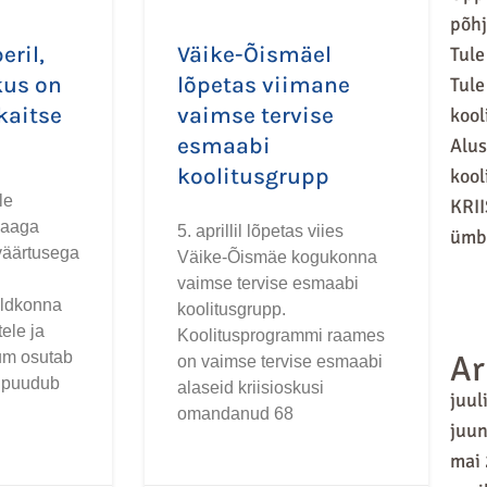
põhj
ril,
Väike-Õismäel
Tule
kus on
lõpetas viimane
Tule
kaitse
vaimse tervise
kool
esmaabi
Alus
koolitusgrupp
kool
le
KRII
saaga
5. aprillil lõpetas viies
ümbr
aväärtusega
Väike-Õismäe kogukonna
vaimse tervise esmaabi
aldkonna
koolitusgrupp.
tele ja
Koolitusprogrammi raames
tum osutab
Ar
on vaimse tervise esmaabi
s puudub
alaseid kriisioskusi
juul
omandanud 68
juun
mai