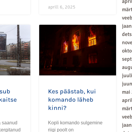
apri
5
aprill 6, 2025
mär
vee
jaan
det
nov
okt
sep
aug
juul
juun
asub
Kes päästab, kui
mai
kaitse
komando läheb
apri
kinni?
mär
vee
a saanud
Kopli komando sulgemine
jaan
kergitanud
riigi poolt on