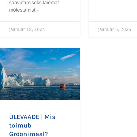
saavutamiseks laiemat
mõtestamist –
jaanuar 18, 2024
jaanuar 5, 2024
ÜLEVAADE | Mis
toimub
Gröönimaal?