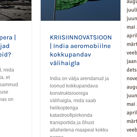
aug
juul
juun
mai
apri
pera |
KRIISIINNOVATSIOON
mär
jad
| India aeromobiilne
vee
eid?
kokkupandav
jaan
välihaigla
det
, mida
a, et
nov
India on välja arendanud ja
 sammud
loonud kokkupandava
aug
tuse
konstruktsiooniga
juun
nas on
välihaigla, mida saab
mai
i
helikopteriga
apri
katastroofipiirkonda
mär
transportida ja õhust
vee
allaheitena maapeal kokku