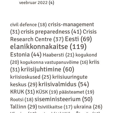
veebruar 2022
(4)
crisis-management
civil defence
(18)
crisis preparedness
(41)
Crisis
(31)
Eesti
(69)
Research Centre
(37)
elanikkonnakaitse
(119)
Estonia
(44)
Haabersti
(21)
kogukond
kriis
(20)
kogukonna vastupanuvõime
(16)
kriisijuhtimine
(60)
(31)
kriisiuuringute
kriisioskused
(25)
kriisivalmidus
(54)
keskus
(29)
KRUK
(31)
KÜSK
(19)
päästeamet
(19)
siseministeerium
(50)
Rootsi
(18)
Tallinn
(29)
ukraina
(26)
tsiviilkaitse
(17)