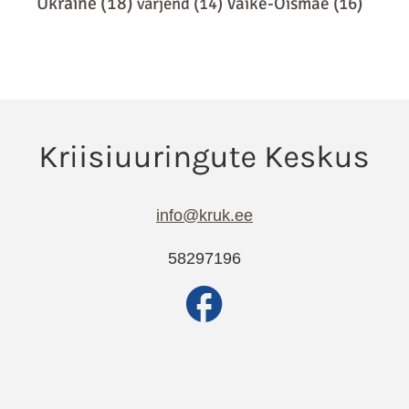
Ukraine
(18)
varjend
(14)
Väike-Õismäe
(16)
info@kruk.ee
58297196