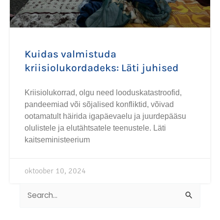
Kuidas valmistuda
kriisiolukordadeks: Läti juhised
Kriisiolukorrad, olgu need looduskatastroofid,
pandeemiad või sõjalised konfliktid, võivad
ootamatult häirida igapäevaelu ja juurdepääsu
olulistele ja elutähtsatele teenustele. Läti
kaitseministeerium
oktoober 10, 2024
Search
for: