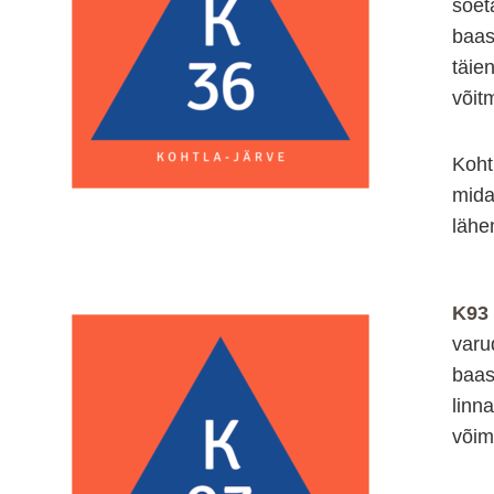
soet
baas
täie
võit
Koht
mida
lähe
K93
varu
baas
linn
võim