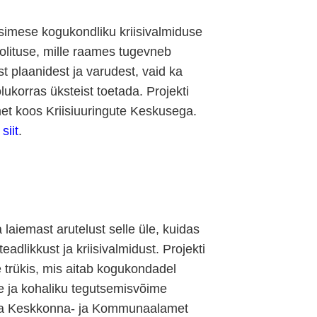
esimese kogukondliku kriisivalmiduse
oolituse, mille raames tugevneb
st plaanidest ja varudest, vaid ka
lukorras üksteist toetada. Projekti
met koos Kriisiuuringute Keskusega.
a
siit
.
laiemast arutelust selle üle, kuidas
dlikkust ja kriisivalmidust. Projekti
 trükis, mis aitab kogukondadel
ste ja kohaliku tegutsemisvõime
linna Keskkonna- ja Kommunaalamet