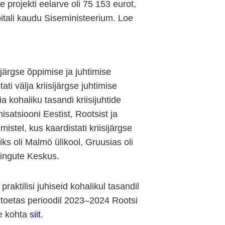
rojekti eelarve oli 75 153 eurot,
tali kaudu Siseministeerium. Loe
järgse õppimise ja juhtimise
i välja kriisijärgse juhtimise
 kohaliku tasandi kriisijuhtide
satsiooni Eestist, Rootsist ja
stel, kus kaardistati kriisijärgse
iks oli Malmö ülikool, Gruusias oli
ringute Keskus.
raktilisi juhiseid kohalikul tasandil
a toetas perioodil 2023–2024 Rootsi
te kohta
siit
.