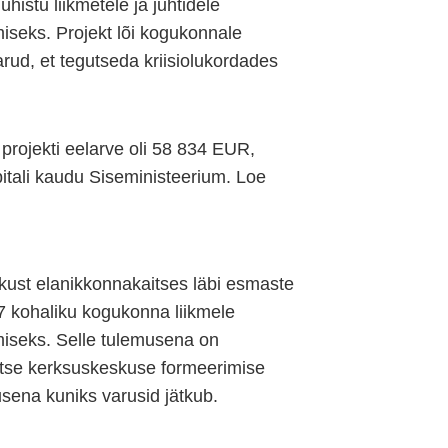
histu liikmetele ja juhtidele
iseks. Projekt lõi kogukonnale
rud, et tegutseda kriisiolukordades
rojekti eelarve oli 58 834 EUR,
tali kaudu Siseministeerium. Loe
kust elanikkonnakaitses läbi esmaste
7 kohaliku kogukonna liikmele
miseks. Selle tulemusena on
tse kerksuskeskuse formeerimise
usena kuniks varusid jätkub.