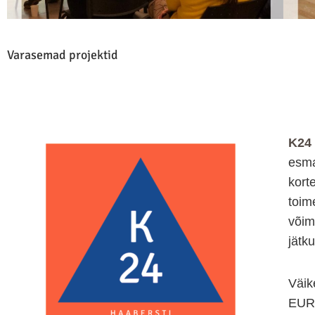
Varasemad projektid
K24
esma
kort
toim
võim
jätk
Väik
EUR,