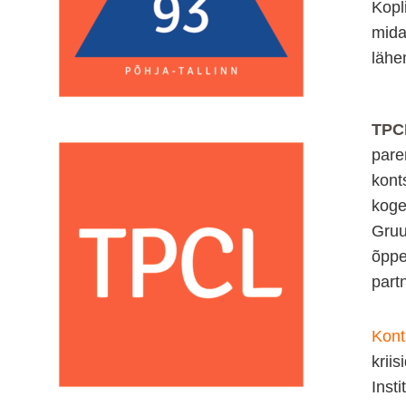
Kopl
mida
lähe
TPC
pare
kont
koge
Gruu
õppe 
part
Kont
krii
Inst