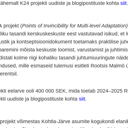
lähemalt K24 projekti uudiste ja blogipostituste kohta
siit
.
A
projekt (
Points of Invincibility for Multi-level Adaptation)
liku tasandi kerskuskeskuste eest vastutavad isikud, et
ustik ja kontseptsioonidokument toetamaks praktilise ju
 paremini mõista keskuste loomist, varustamist ja juhtimis
distati kolme riigi kohaliku tasandi juhtumiuuringute näid
ndused, mille esmaseid tulemusi esitleti Rootsis Malmö ül
erentsil.
ekti eelarve ooli 400 000 SEK, mida toetab 2024–2025 Ro
ekti uudiste ja blogipostituste kohta
siit
.
projekt võimestas Kohtla-Järve asumite kogukondi elani