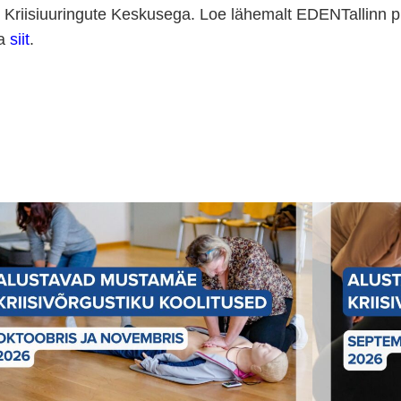
 Kriisiuuringute Keskusega. Loe lähemalt EDENTallinn pro
ta
siit
.