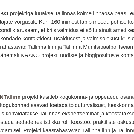
AKO
projektiga luuakse Tallinnas kolme linnaosa baasil 
itajate võrgustik. Kuni 160 inimest läbib moodulpõhise k
kondlik arusaam, et kriisivalmidus ei sõltu ainult ametlike
kondade kontaktidest, usaldusest ja valmisolekust kriisio
rahastavad Tallinna linn ja Tallinna Munitsipaalpolitseia
lähemalt KRAKO projekti uudiste ja blogipostituste koht
NTallinn
projekt käsitleb kogukonna- ja õppeaedu osana 
akogukonnad saavad toetada toiduturvalisust, keskkonnatea
us korraldatakse Tallinnas ekspertseminar ja koostatakse
stada aedade realistlikku rolli koostöö, praktiliste osku
vdamisel. Projekti kaasrahastavad Tallinna linn ja Tal