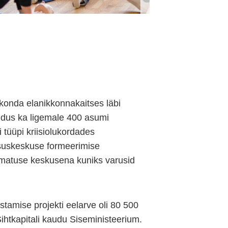
onda elanikkonnakaitses läbi
ndus ka ligemale 400 asumi
i tüüpi kriisiolukordades
suskeskuse formeerimise
itmatuse keskusena kuniks varusid
amise projekti eelarve oli 80 500
htkapitali kaudu Siseministeerium.