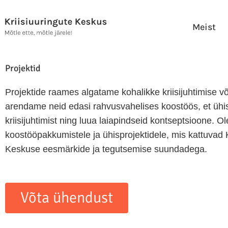
Skip
to
Meist
content
Projektid
Projektide raames algatame kohalikke kriisijuhtimise v
arendame neid edasi rahvusvahelises koostöös, et ühis
kriisijuhtimist ning luua laiapindseid kontseptsioone. 
koostööpakkumistele ja ühisprojektidele, mis kattuvad K
Keskuse eesmärkide ja tegutsemise suundadega.
Võta ühendust