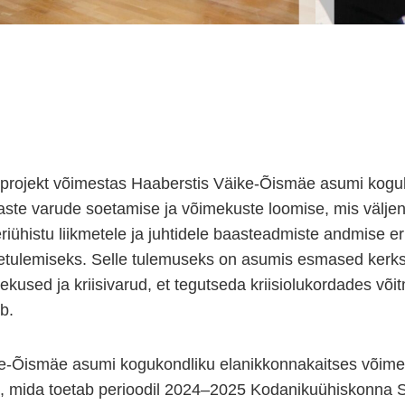
projekt võimestas Haaberstis Väike-Õismäe asumi koguk
ste varude soetamise ja võimekuste loomise, mis välje
eriühistu liikmetele ja juhtidele baasteadmiste andmise er
etulemiseks. Selle tulemuseks on asumis esmased kerk
ekused ja kriisivarud, et tegutseda kriisiolukordades võ
ub.
e-Õismäe asumi kogukondliku elanikkonnakaitses võimest
 mida toetab perioodil 2024–2025 Kodanikuühiskonna Si