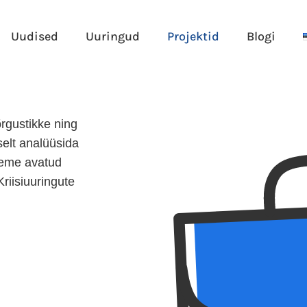
Uudised
Uuringud
Projektid
Blogi
õrgustikke ning
elt analüüsida
Oleme avatud
riisiuuringute