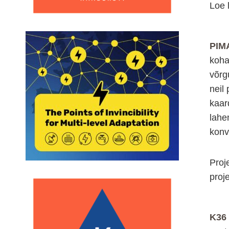
Loe 
PIM
koha
võrg
neil
kaar
lahe
konv
Proj
proj
K36