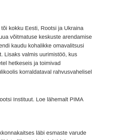
tõi kokku Eesti, Rootsi ja Ukraina
 luua võitmatuse keskuste arendamise
hendi kaudu kohalikke omavalitsusi
t. Lisaks valmis uurimistöö, kus
etel hetkeseis ja toimivad
ikoolis korraldataval rahvusvahelisel
otsi Instituut. Loe lähemalt PIMA
kkonnakaitses läbi esmaste varude