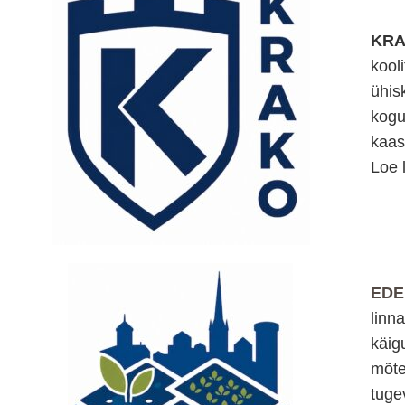
KR
kool
ühis
kogu
kaas
Loe 
EDE
linn
käig
mõte
tuge