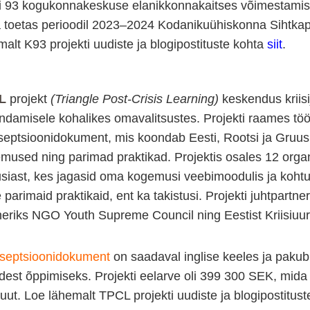
i 93 kogukonnakeskuse elanikkonnakaitses võimestamise p
 toetas perioodil 2023–2024 Kodanikuühiskonna Sihtkapi
malt K93 projekti uudiste ja blogipostituste kohta
siit
.
L
projekt
(Triangle Post-Crisis Learning)
keskendus kriisi
ndamisele kohalikes omavalitsustes. Projekti raames töötat
septsioonidokument, mis koondab Eesti, Rootsi ja Gruusia
mused ning parimad praktikad. Projektis osales 12 organi
siast, kes jagasid oma kogemusi veebimoodulis ja kohtumi
parimaid praktikaid, ent ka takistusi. Projekti juhtpartner
neriks NGO Youth Supreme Council ning Eestist Kriisiuu
septsioonidokument
on saadaval inglise keeles ja pakub p
sidest õppimiseks. Projekti eelarve oli 399 300 SEK, mid
ituut. Loe lähemalt TPCL projekti uudiste ja blogipostitus