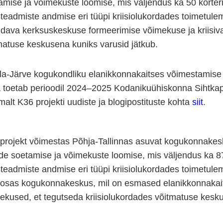
amise ja võimekuste loomise, mis väljendus ka 50 korteriü
teadmiste andmise eri tüüpi kriisiolukordades toimetulem
ndava kerksuskeskuse formeerimise võimekuse ja kriisiva
matuse keskusena kuniks varusid jätkub.
la-Järve kogukondliku elanikkonnakaitses võimestamise p
 toetab perioodil 2024–2025 Kodanikuühiskonna Sihtkapi
malt K36 projekti uudiste ja blogipostituste kohta
siit
.
projekt võimestas Põhja-Tallinnas asuvat kogukonnakes
de soetamise ja võimekuste loomise, mis väljendus ka 8
teadmiste andmise eri tüüpi kriisiolukordades toimetule
aosas kogukonnakeskus, mil on esmased elanikkonnakai
ekused, et tegutseda kriisiolukordades võitmatuse kesk