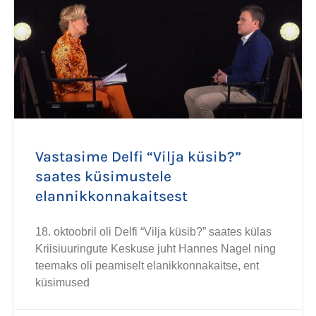
Vastasime Delfi “Vilja küsib?”
saates küsimustele
elannikkonnakaitsest
18. oktoobril oli Delfi “Vilja küsib?” saates külas
Kriisiuuringute Keskuse juht Hannes Nagel ning
teemaks oli peamiselt elanikkonnakaitse, ent
küsimused