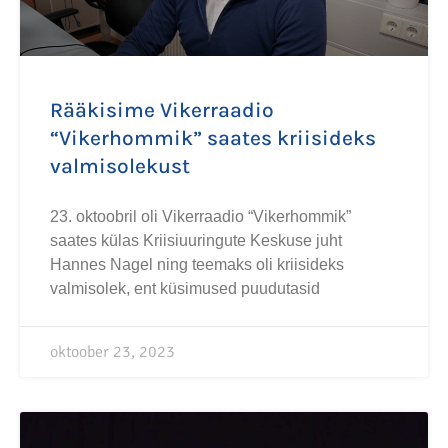
Rääkisime Vikerraadio
“Vikerhommik” saates kriisideks
valmisolekust
23. oktoobril oli Vikerraadio “Vikerhommik”
saates külas Kriisiuuringute Keskuse juht
Hannes Nagel ning teemaks oli kriisideks
valmisolek, ent küsimused puudutasid
oktoober 23, 2023