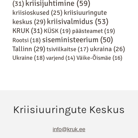
kriisijuhtimine
(59)
(31)
kriisiuuringute
kriisioskused
(25)
kriisivalmidus
(53)
keskus
(29)
KRUK
(31)
KÜSK
(19)
päästeamet
(19)
siseministeerium
(50)
Rootsi
(18)
Tallinn
(29)
ukraina
(26)
tsiviilkaitse
(17)
Ukraine
(18)
varjend
(14)
Väike-Õismäe
(16)
info@kruk.ee