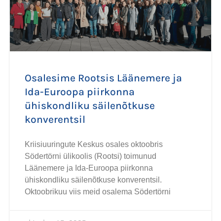
Osalesime Rootsis Läänemere ja
Ida-Euroopa piirkonna
ühiskondliku säilenõtkuse
konverentsil
Kriisiuuringute Keskus osales oktoobris
Södertörni ülikoolis (Rootsi) toimunud
Läänemere ja Ida-Euroopa piirkonna
ühiskondliku säilenõtkuse konverentsil.
Oktoobrikuu viis meid osalema Södertörni