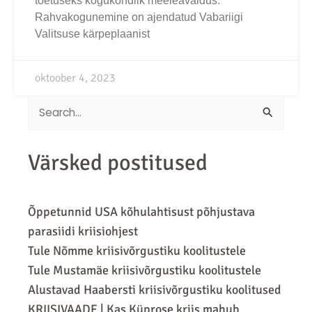
toetuseks kogukondlik meeleavaldus.
Rahvakogunemine on ajendatud Vabariigi
Valitsuse kärpeplaanist
oktoober 4, 2023
Search
for:
Värsked postitused
Õppetunnid USA kõhulahtisust põhjustava
parasiidi kriisiohjest
Tule Nõmme kriisivõrgustiku koolitustele
Tule Mustamäe kriisivõrgustiku koolitustele
Alustavad Haabersti kriisivõrgustiku koolitused
KRIISIVAADE | Kas Küprose kriis mahub