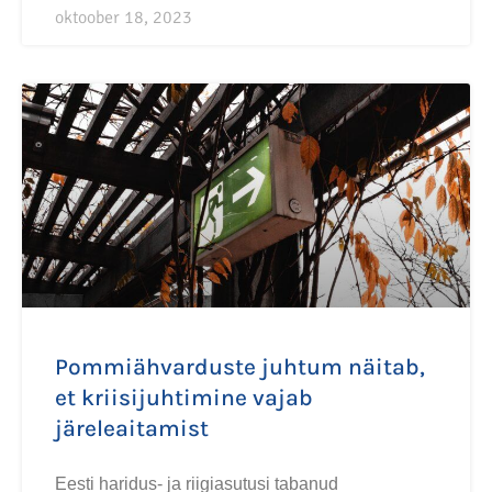
oktoober 18, 2023
Pommiähvarduste juhtum näitab,
et kriisijuhtimine vajab
järeleaitamist
Eesti haridus- ja riigiasutusi tabanud