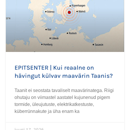
EPITSENTER | Kui reaalne on
hävingut külvav maavärin Taanis?
Taanit ei seostata tavaliselt maavärinatega. Riigi
ohutaju on viimastel aastatel kujunenud pigem
tormide, üleujutuste, elektrikatkestuste,
küberrünnakute ja üha enam ka
juuni 17, 2026