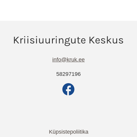
info@kruk.ee
58297196
Küpsistepoliitika