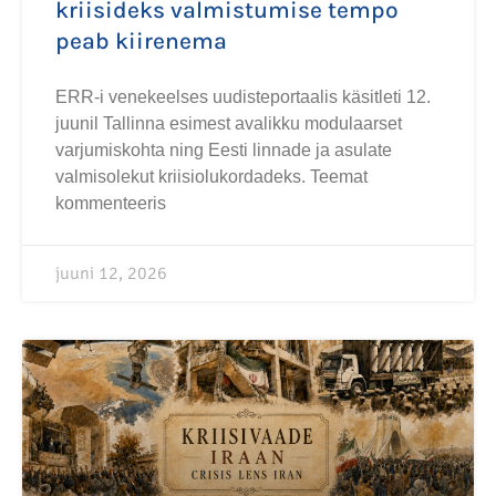
kriisideks valmistumise tempo
peab kiirenema
ERR-i venekeelses uudisteportaalis käsitleti 12.
juunil Tallinna esimest avalikku modulaarset
varjumiskohta ning Eesti linnade ja asulate
valmisolekut kriisiolukordadeks. Teemat
kommenteeris
juuni 12, 2026