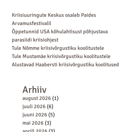
Kriisiuuringute Keskus osaleb Paides
Arvamusfestivalil
Õppetunnid USA kõhulahtisust põhjustava
parasiidi kriisiohjest
Tule Nõmme kriisivõrgustiku koolitustele
Tule Mustamäe kriisivõrgustiku koolitustele
Alustavad Haabersti kriisivõrgustiku koolitused
Arhiiv
august 2026
(1)
juuli 2026
(6)
juuni 2026
(5)
mai 2026
(3)
aprill 2026
(3)