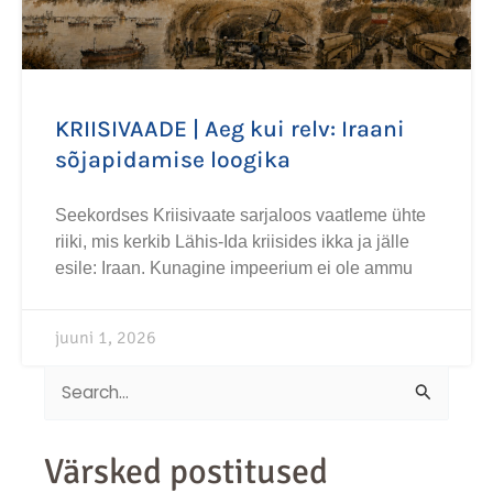
KRIISIVAADE | Aeg kui relv: Iraani
sõjapidamise loogika
Seekordses Kriisivaate sarjaloos vaatleme ühte
riiki, mis kerkib Lähis-Ida kriisides ikka ja jälle
esile: Iraan. Kunagine impeerium ei ole ammu
juuni 1, 2026
Search
for:
Värsked postitused