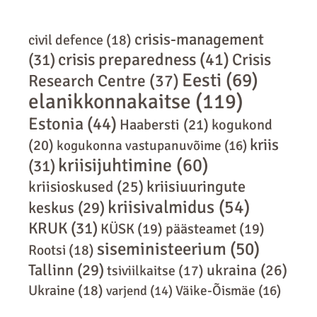
crisis-management
civil defence
(18)
crisis preparedness
(41)
Crisis
(31)
Eesti
(69)
Research Centre
(37)
elanikkonnakaitse
(119)
Estonia
(44)
Haabersti
(21)
kogukond
kriis
(20)
kogukonna vastupanuvõime
(16)
kriisijuhtimine
(60)
(31)
kriisiuuringute
kriisioskused
(25)
kriisivalmidus
(54)
keskus
(29)
KRUK
(31)
KÜSK
(19)
päästeamet
(19)
siseministeerium
(50)
Rootsi
(18)
Tallinn
(29)
ukraina
(26)
tsiviilkaitse
(17)
Ukraine
(18)
varjend
(14)
Väike-Õismäe
(16)