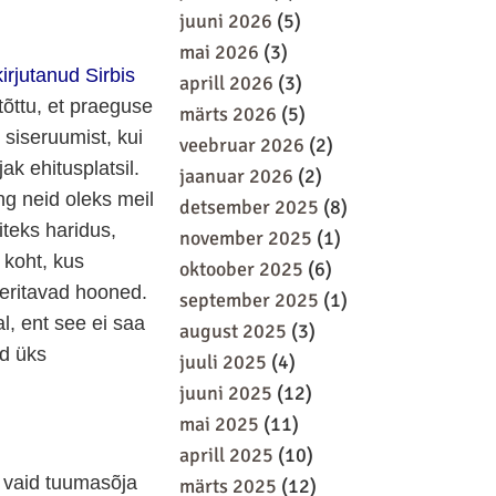
juuni 2026
(5)
mai 2026
(3)
kirjutanud Sirbis
aprill 2026
(3)
tõttu, et praeguse
märts 2026
(5)
 siseruumist, kui
veebruar 2026
(2)
ak ehitusplatsil.
jaanuar 2026
(2)
ng neid oleks meil
detsember 2025
(8)
teks haridus,
november 2025
(1)
 koht, kus
oktoober 2025
(6)
eeritavad hooned.
september 2025
(1)
, ent see ei saa
august 2025
(3)
id üks
juuli 2025
(4)
juuni 2025
(12)
mai 2025
(11)
aprill 2025
(10)
d vaid tuumasõja
märts 2025
(12)