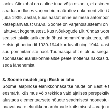
jaoks. Siinkohal on oluline tuua välja asjaolu, et esime
seadusandluses varjendeid määratlev dokument võeti
juba 1939. aastal, kuus aastat enne esimese aatomp
katseplahvatust USAs. Soome on varjendisüsteemi on 
lähtuvalt kogemustest, kus Nõukogude Liit ründas Soom
sealset tsiviilelanikkonda õhust pommirünnakutega, nä
Helsingit perioodil 1939-1944 korduvalt ning 1944. aas
suurpommitamiste näol. Tuumasõja oht ei olnud seega
soomlased elanikkonnakaitse peale mõtlema hakkasid, 
seda lähenemist.
3. Soome mudeli järgi Eesti ei lähe
Soome laiapindse elanikkonnakaitse mudel on Eestile t
eesmärk, küsimus võib tekkida vaid ajalises perspektiiv
alustada elementaarsete nõuete seadmisest hoonestul
haavatavate elanikkonnarühmade kaitsmisest – varje