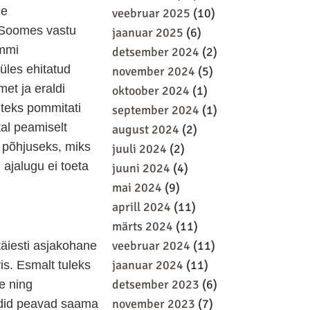
ne
veebruar 2025
(10)
 Soomes vastu
jaanuar 2025
(6)
ommi
detsember 2024
(2)
üles ehitatud
november 2024
(5)
et ja eraldi
oktoober 2024
(1)
iteks pommitati
september 2024
(1)
tal peamiselt
august 2024
(2)
 põhjuseks, miks
juuli 2024
(2)
ajalugu ei toeta
juuni 2024
(4)
mai 2024
(9)
aprill 2024
(11)
märts 2024
(11)
veebruar 2024
(11)
äiesti asjakohane
jaanuar 2024
(11)
is. Esmalt tuleks
detsember 2023
(6)
e ning
november 2023
(7)
ndid peavad saama