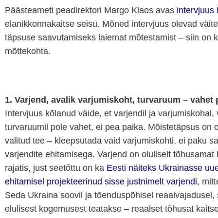
Päästeameti peadirektori Margo Klaos avas
intervjuus
elanikkonnakaitse seisu. Mõned intervjuus olevad väit
täpsuse saavutamiseks laiemat mõtestamist – siin on ko
mõttekohta.
1. Varjend, avalik varjumiskoht, turvaruum – vahet 
Intervjuus kõlanud väide, et varjendil ja varjumiskohal
turvaruumil pole vahet, ei pea paika. Mõistetäpsus on o
valitud tee – kleepsutada vaid varjumiskohti, ei paku s
varjendite ehitamisega. Varjend on oluliselt tõhusamat 
rajatis, just seetõttu on ka
Eesti näiteks Ukrainasse uue
ehitamisel projekteerinud sisse justnimelt varjendi,
mitt
Seda Ukraina soovil ja tõenduspõhisel reaalvajadusel, 
elulisest kogemusest teatakse – reaalset tõhusat kaits