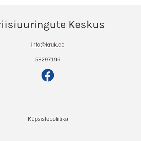
info@kruk.ee
58297196
Küpsistepoliitika