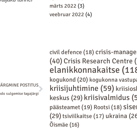
märts 2022
(3)
veebruar 2022
(4)
crisis-manag
civil defence
(18)
(40)
Crisis Research Centre
(
elanikkonnakaitse
(11
kogukond
(20)
kogukonna vastup
Next
JÄRGMINE POSTITUS
kriisijuhtimine
(59)
kriisio
do sulgemise tagajärgi
kriisivalmidus
(
keskus
(29)
sis
päästeamet
(19)
Rootsi
(18)
(29)
ukraina
(2
tsiviilkaitse
(17)
Õismäe
(16)