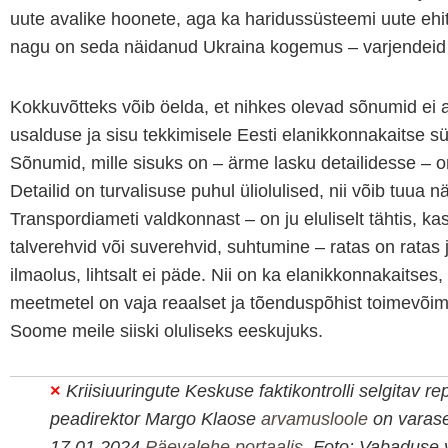
uute avalike hoonete, aga ka haridussüsteemi uute ehiti
nagu on seda näidanud Ukraina kogemus – varjendeid o
Kokkuvõtteks võib öelda, et nihkes olevad sõnumid ei 
usalduse ja sisu tekkimisele Eesti elanikkonnakaitse s
Sõnumid, mille sisuks on – ärme lasku detailidesse – 
Detailid on turvalisuse puhul üliolulised, nii võib tuua nä
Transpordiameti valdkonnast – on ju eluliselt tähtis, ka
talverehvid või suverehvid, suhtumine – ratas on ratas 
ilmaolus, lihtsalt ei päde. Nii on ka elanikkonnakaitses,
meetmetel on vaja reaalset ja tõenduspõhist toimevõim
Soome meile siiski oluliseks eeskujuks.
×
Kriisiuuringute Keskuse faktikontrolli selgitav re
peadirektor Margo Klaose
arvamusloole
on varase
17.01.2024
Päevalehe portaalis
.
Foto: Vabaduse v