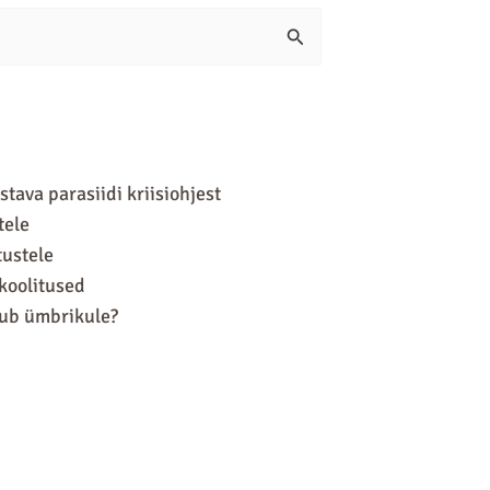
ava parasiidi kriisiohjest
tele
tustele
 koolitused
hub ümbrikule?