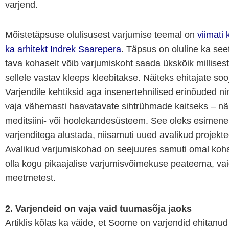
varjend.
Mõistetäpsuse olulisusest varjumise teemal on
viimati 
ka arhitekt Indrek Saarepera
. Täpsus on oluline ka see
tava kohaselt võib varjumiskoht saada ükskõik millisest
sellele vastav kleeps kleebitakse. Näiteks ehitajate sooj
Varjendile kehtiksid aga insenertehnilised erinõuded ni
vaja vähemasti haavatavate sihtrühmade kaitseks – näi
meditsiini- või hoolekandesüsteem. See oleks esimene
varjenditega alustada, niisamuti uued avalikud projekt
Avalikud varjumiskohad on seejuures samuti omal kohal
olla kogu pikaajalise varjumisvõimekuse peateema, va
meetmetest.
2. Varjendeid on vaja vaid tuumasõja jaoks
Artiklis kõlas ka väide, et Soome on varjendid ehitanu