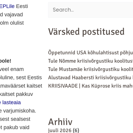
 EPLile
Eesti
Search
ed vajavad
for:
lm olulist
Värsked postitused
Õppetunnid USA kõhulahtisust põhjust
Tule Nõmme kriisivõrgustiku koolitus
pole!
Tule Mustamäe kriisivõrgustiku kooli
, veel enam
Alustavad Haabersti kriisivõrgustiku
luline, sest Eestis
KRIISIVAADE | Kas Küprose kriis ma
amaväärset kaitset
kaitset pakkuv
 lasteaia
e varjumiskoha.
sest sealsest
Arhiiv
et pakub vaid
juuli 2026
(6)