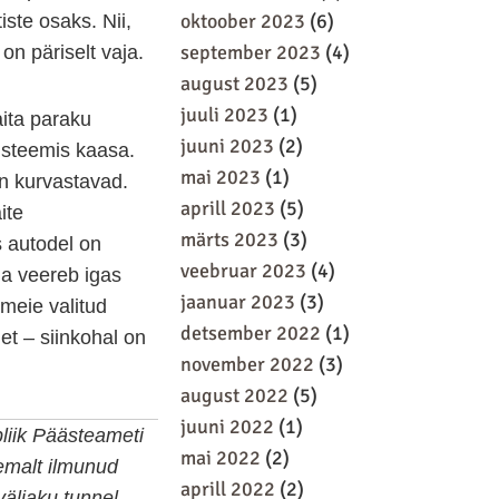
oktoober 2023
(6)
ste osaks. Nii,
september 2023
(4)
n päriselt vaja.
august 2023
(5)
juuli 2023
(1)
aita paraku
juuni 2023
(2)
üsteemis kaasa.
mai 2023
(1)
on kurvastavad.
aprill 2023
(5)
ite
märts 2023
(3)
s autodel on
veebruar 2023
(4)
ja veereb igas
jaanuar 2023
(3)
 meie valitud
detsember 2022
(1)
et – siinkohal on
november 2022
(3)
august 2022
(5)
juuni 2022
(1)
pliik Päästeameti
mai 2022
(2)
malt ilmunud
aprill 2022
(2)
äljaku tunnel