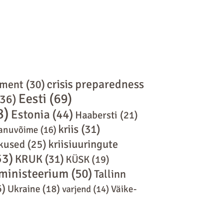
crisis preparedness
ement
(30)
Eesti
(69)
36)
8)
Estonia
(44)
Haabersti
(21)
kriis
(31)
anuvõime
(16)
kriisiuuringute
skused
(25)
53)
KRUK
(31)
KÜSK
(19)
eministeerium
(50)
Tallinn
6)
Ukraine
(18)
varjend
(14)
Väike-