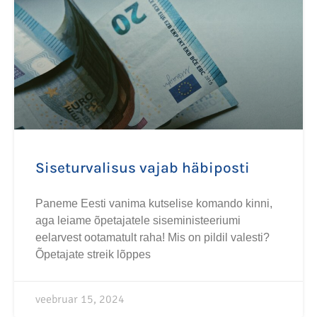
Siseturvalisus vajab häbiposti
Paneme Eesti vanima kutselise komando kinni,
aga leiame õpetajatele siseministeeriumi
eelarvest ootamatult raha! Mis on pildil valesti?
Õpetajate streik lõppes
veebruar 15, 2024