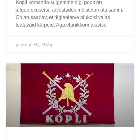
Kopli komando sulgemine riigi poolt on
julgeolekuseisu arvestades mõistetamatu samm.
On arusaadav, et riigieelarve olukord vajas
teatavaid kärpeid. Aga elanikkonnakaitse
jaanuar 30, 2024