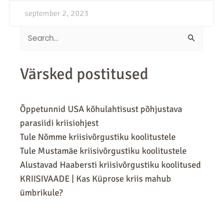
september 2, 2023
Search
for:
Värsked postitused
Õppetunnid USA kõhulahtisust põhjustava
parasiidi kriisiohjest
Tule Nõmme kriisivõrgustiku koolitustele
Tule Mustamäe kriisivõrgustiku koolitustele
Alustavad Haabersti kriisivõrgustiku koolitused
KRIISIVAADE | Kas Küprose kriis mahub
ümbrikule?