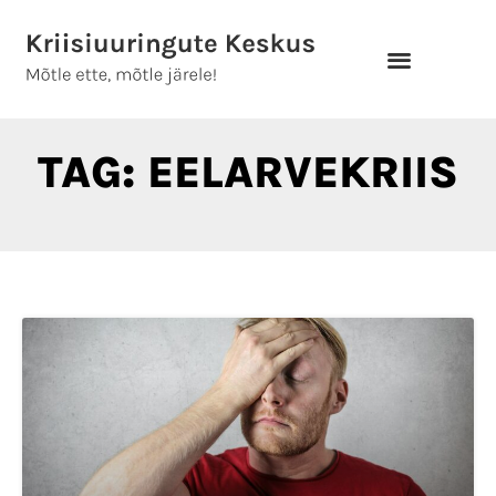
Skip
to
content
TAG: EELARVEKRIIS