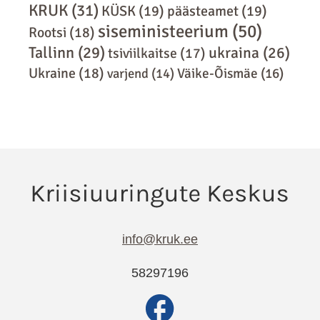
KRUK
(31)
KÜSK
(19)
päästeamet
(19)
siseministeerium
(50)
Rootsi
(18)
Tallinn
(29)
ukraina
(26)
tsiviilkaitse
(17)
Ukraine
(18)
varjend
(14)
Väike-Õismäe
(16)
info@kruk.ee
58297196