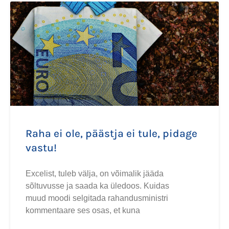
Raha ei ole, päästja ei tule, pidage
vastu!
Excelist, tuleb välja, on võimalik jääda
sõltuvusse ja saada ka üledoos. Kuidas
muud moodi selgitada rahandusministri
kommentaare ses osas, et kuna