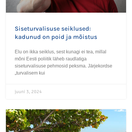
Siseturvalisuse seiklused:
kadunud on poid ja mõistus
Elu on ikka seiklus, sest kunagi ei tea, millal
mõni Eesti poliitik läheb raudlatiga
siseturvalisuse pehmosid peksma. Järjekordse
„turvalisem kui
juuni 3, 2024