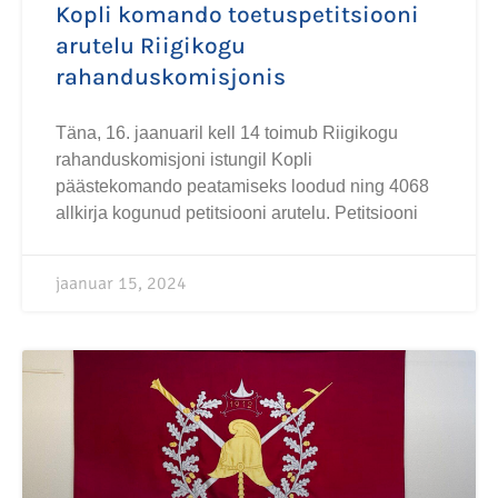
Kopli komando toetuspetitsiooni
arutelu Riigikogu
rahanduskomisjonis
Täna, 16. jaanuaril kell 14 toimub Riigikogu
rahanduskomisjoni istungil Kopli
päästekomando peatamiseks loodud ning 4068
allkirja kogunud petitsiooni arutelu. Petitsiooni
jaanuar 15, 2024