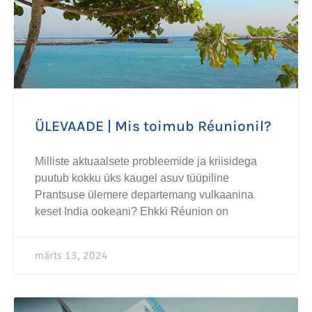
ÜLEVAADE | Mis toimub Réunionil?
Milliste aktuaalsete probleemide ja kriisidega
puutub kokku üks kaugel asuv tüüpiline
Prantsuse ülemere departemang vulkaanina
keset India ookeani? Ehkki Réunion on
märts 13, 2024