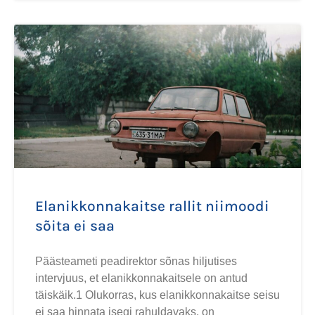
Elanikkonnakaitse rallit niimoodi
sõita ei saa
Päästeameti peadirektor sõnas hiljutises
intervjuus, et elanikkonnakaitsele on antud
täiskäik.1 Olukorras, kus elanikkonnakaitse seisu
ei saa hinnata isegi rahuldavaks, on