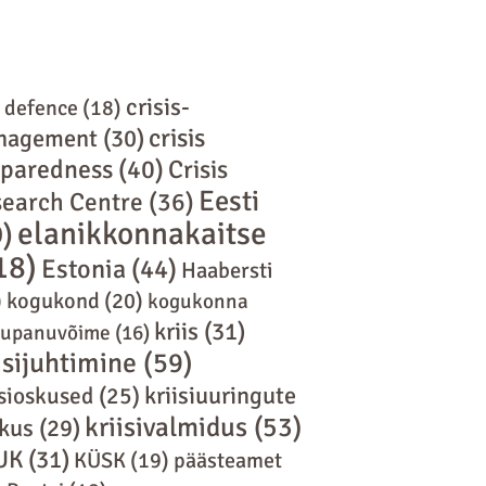
crisis-
l defence
(18)
crisis
nagement
(30)
eparedness
(40)
Crisis
Eesti
earch Centre
(36)
elanikkonnakaitse
9)
18)
Estonia
(44)
Haabersti
)
kogukond
(20)
kogukonna
kriis
(31)
tupanuvõime
(16)
isijuhtimine
(59)
kriisiuuringute
isioskused
(25)
kriisivalmidus
(53)
kus
(29)
UK
(31)
KÜSK
(19)
päästeamet