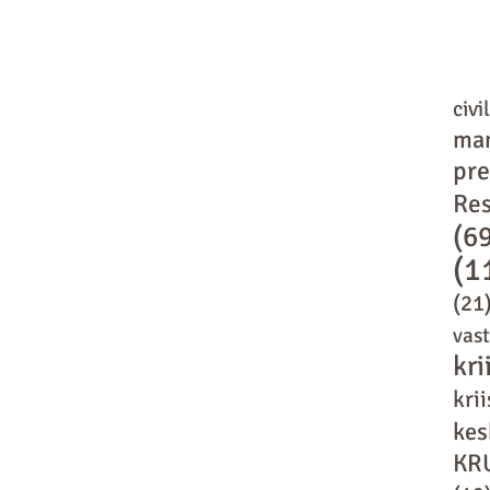
civi
ma
pr
Res
(6
(1
(21
vas
kri
kri
kes
KR