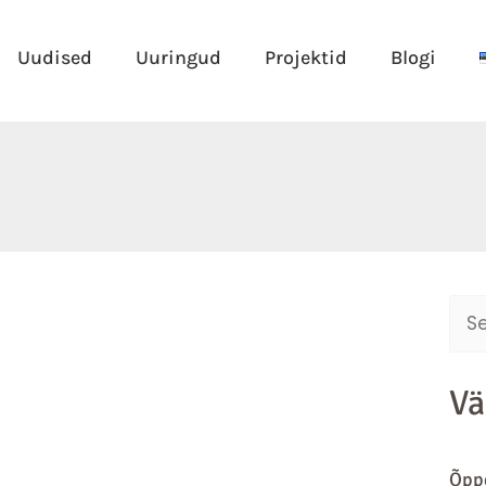
Uudised
Uuringud
Projektid
Blogi
Sear
for:
Vä
Õppe