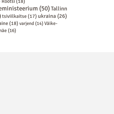
)
Rootsi
(18)
eministeerium
(50)
Tallinn
)
ukraina
(26)
tsiviilkaitse
(17)
aine
(18)
varjend
(14)
Väike-
mäe
(16)