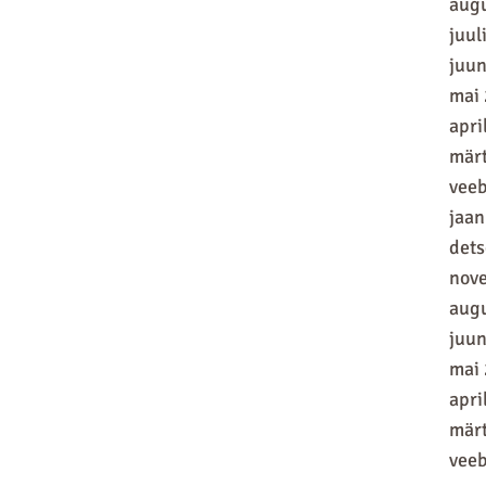
aug
juul
juun
mai
apri
mär
vee
jaan
det
nov
aug
juun
mai
apri
mär
vee