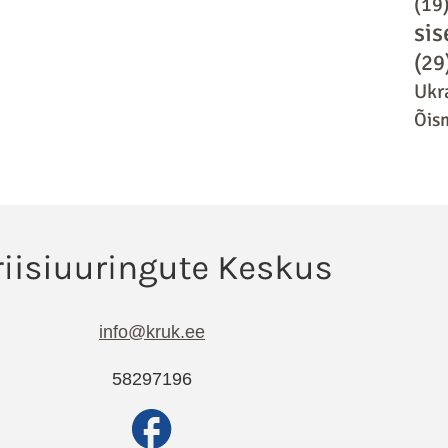
(19
sis
(29
Ukr
Õis
info@kruk.ee
58297196