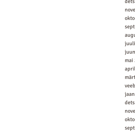
det
nov
okt
sep
aug
juul
juun
mai
apri
mär
vee
jaan
det
nov
okt
sep