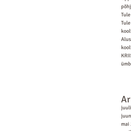
põhj
Tule
Tule
kool
Alus
kool
KRII
ümbr
Ar
juul
juun
mai