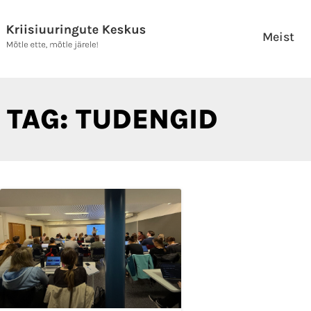
Skip
to
Meist
content
TAG: TUDENGID