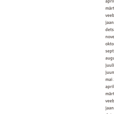
apri
mär
vee
jaan
det
nov
okt
sep
aug
juul
juun
mai
apri
mär
vee
jaan