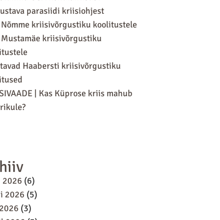
ustava parasiidi kriisiohjest
 Nõmme kriisivõrgustiku koolitustele
 Mustamäe kriisivõrgustiku
itustele
tavad Haabersti kriisivõrgustiku
itused
SIVAADE | Kas Küprose kriis mahub
ikule?
hiiv
i 2026
(6)
i 2026
(5)
 2026
(3)