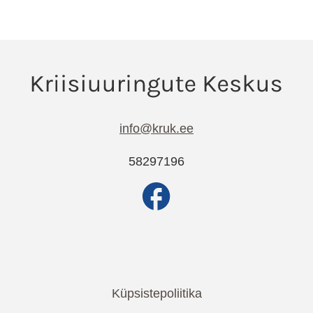
info@kruk.ee
58297196
Küpsistepoliitika