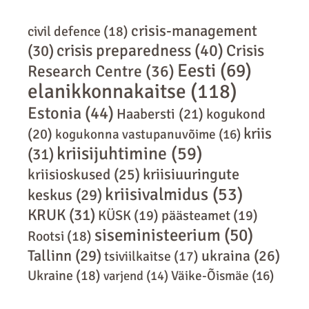
crisis-management
civil defence
(18)
crisis preparedness
(40)
Crisis
(30)
Eesti
(69)
Research Centre
(36)
elanikkonnakaitse
(118)
Estonia
(44)
Haabersti
(21)
kogukond
kriis
(20)
kogukonna vastupanuvõime
(16)
kriisijuhtimine
(59)
(31)
kriisiuuringute
kriisioskused
(25)
kriisivalmidus
(53)
keskus
(29)
KRUK
(31)
KÜSK
(19)
päästeamet
(19)
siseministeerium
(50)
Rootsi
(18)
Tallinn
(29)
ukraina
(26)
tsiviilkaitse
(17)
Ukraine
(18)
varjend
(14)
Väike-Õismäe
(16)