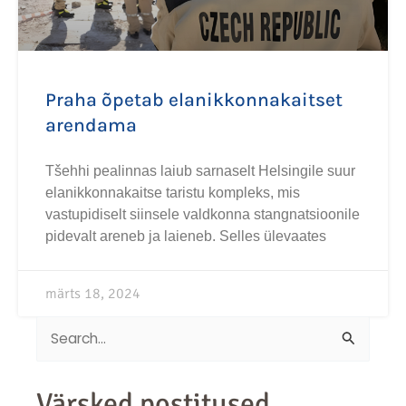
Praha õpetab elanikkonnakaitset
arendama
Tšehhi pealinnas laiub sarnaselt Helsingile suur
elanikkonnakaitse taristu kompleks, mis
vastupidiselt siinsele valdkonna stangnatsioonile
pidevalt areneb ja laieneb. Selles ülevaates
märts 18, 2024
Search
for:
Värsked postitused