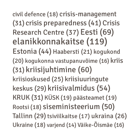
crisis-management
civil defence
(18)
crisis preparedness
(41)
Crisis
(31)
Eesti
(69)
Research Centre
(37)
elanikkonnakaitse
(119)
Estonia
(44)
Haabersti
(21)
kogukond
kriis
(20)
kogukonna vastupanuvõime
(16)
kriisijuhtimine
(60)
(31)
kriisiuuringute
kriisioskused
(25)
kriisivalmidus
(54)
keskus
(29)
KRUK
(31)
KÜSK
(19)
päästeamet
(19)
siseministeerium
(50)
Rootsi
(18)
Tallinn
(29)
ukraina
(26)
tsiviilkaitse
(17)
Ukraine
(18)
varjend
(14)
Väike-Õismäe
(16)