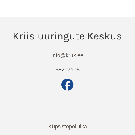
info@kruk.ee
58297196
Küpsistepoliitika