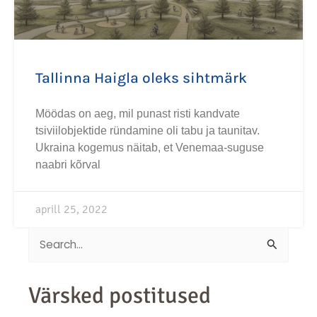
Tallinna Haigla oleks sihtmärk
Möödas on aeg, mil punast risti kandvate
tsiviilobjektide ründamine oli tabu ja taunitav.
Ukraina kogemus näitab, et Venemaa-suguse
naabri kõrval
aprill 25, 2022
Search
for:
Värsked postitused