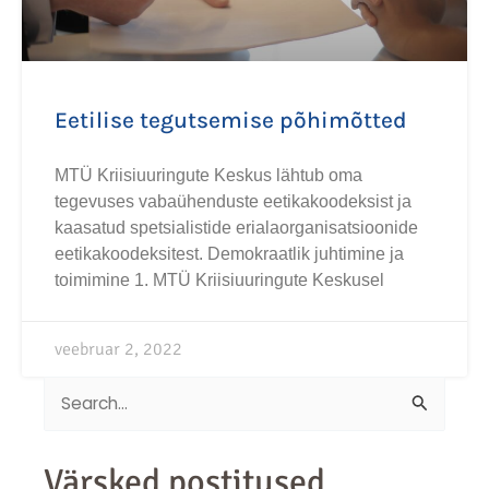
Eetilise tegutsemise põhimõtted
MTÜ Kriisiuuringute Keskus lähtub oma
tegevuses vabaühenduste eetikakoodeksist ja
kaasatud spetsialistide erialaorganisatsioonide
eetikakoodeksitest. Demokraatlik juhtimine ja
toimimine 1. MTÜ Kriisiuuringute Keskusel
veebruar 2, 2022
Search
for:
Värsked postitused