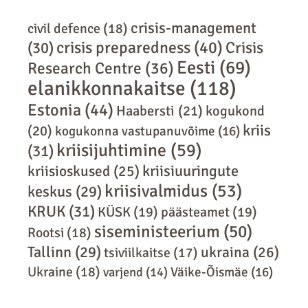
crisis-management
civil defence
(18)
crisis preparedness
(40)
Crisis
(30)
Eesti
(69)
Research Centre
(36)
elanikkonnakaitse
(118)
Estonia
(44)
Haabersti
(21)
kogukond
kriis
(20)
kogukonna vastupanuvõime
(16)
kriisijuhtimine
(59)
(31)
kriisiuuringute
kriisioskused
(25)
kriisivalmidus
(53)
keskus
(29)
KRUK
(31)
KÜSK
(19)
päästeamet
(19)
siseministeerium
(50)
Rootsi
(18)
Tallinn
(29)
ukraina
(26)
tsiviilkaitse
(17)
Ukraine
(18)
varjend
(14)
Väike-Õismäe
(16)