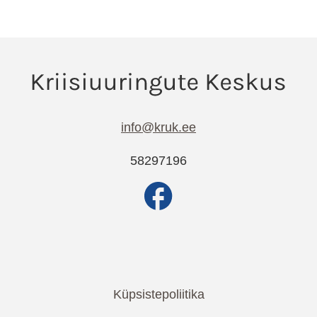
info@kruk.ee
58297196
Küpsistepoliitika