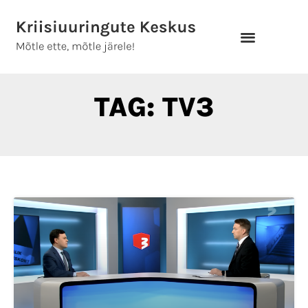
Skip
to
content
TAG: TV3