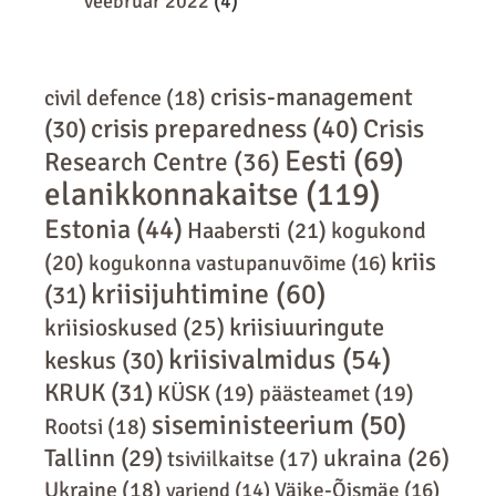
veebruar 2022
(4)
crisis-management
civil defence
(18)
crisis preparedness
(40)
Crisis
(30)
Eesti
(69)
Research Centre
(36)
elanikkonnakaitse
(119)
Estonia
(44)
Haabersti
(21)
kogukond
kriis
(20)
kogukonna vastupanuvõime
(16)
kriisijuhtimine
(60)
(31)
kriisiuuringute
kriisioskused
(25)
kriisivalmidus
(54)
keskus
(30)
KRUK
(31)
KÜSK
(19)
päästeamet
(19)
siseministeerium
(50)
Rootsi
(18)
Tallinn
(29)
ukraina
(26)
tsiviilkaitse
(17)
Ukraine
(18)
varjend
(14)
Väike-Õismäe
(16)