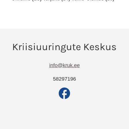
info@kruk.ee
58297196