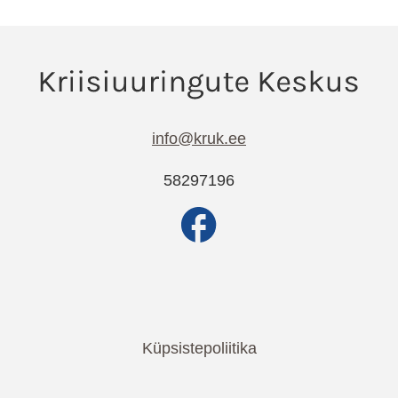
info@kruk.ee
58297196
Küpsistepoliitika