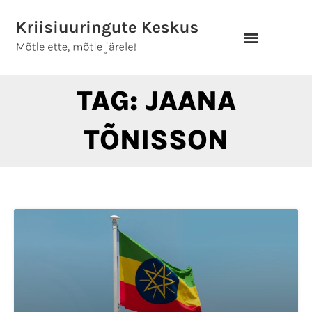
Skip
to
content
TAG: JAANA
TÕNISSON