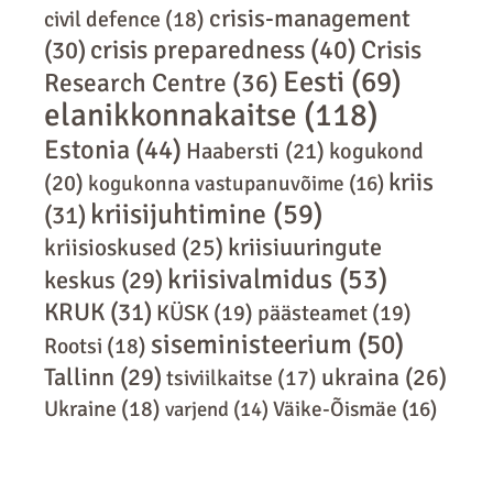
crisis-management
civil defence
(18)
crisis preparedness
(40)
Crisis
(30)
Eesti
(69)
Research Centre
(36)
elanikkonnakaitse
(118)
Estonia
(44)
Haabersti
(21)
kogukond
kriis
(20)
kogukonna vastupanuvõime
(16)
kriisijuhtimine
(59)
(31)
kriisiuuringute
kriisioskused
(25)
kriisivalmidus
(53)
keskus
(29)
KRUK
(31)
KÜSK
(19)
päästeamet
(19)
siseministeerium
(50)
Rootsi
(18)
Tallinn
(29)
ukraina
(26)
tsiviilkaitse
(17)
Ukraine
(18)
varjend
(14)
Väike-Õismäe
(16)