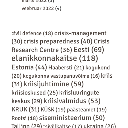
märts 2022
(3)
veebruar 2022
(4)
crisis-management
civil defence
(18)
crisis preparedness
(40)
Crisis
(30)
Eesti
(69)
Research Centre
(36)
elanikkonnakaitse
(118)
Estonia
(44)
Haabersti
(21)
kogukond
kriis
(20)
kogukonna vastupanuvõime
(16)
kriisijuhtimine
(59)
(31)
kriisiuuringute
kriisioskused
(25)
kriisivalmidus
(53)
keskus
(29)
KRUK
(31)
KÜSK
(19)
päästeamet
(19)
siseministeerium
(50)
Rootsi
(18)
Tallinn
(29)
ukraina
(26)
tsiviilkaitse
(17)