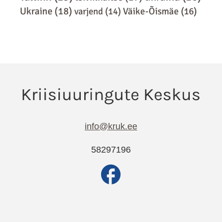
Ukraine
(18)
varjend
(14)
Väike-Õismäe
(16)
info@kruk.ee
58297196