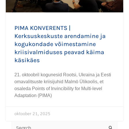
PIMA KONVERENTS |
Kerksuskeskuste arendamine ja
kogukondade võimestamine
kriisivalmiduses peavad käima
käsikäes
21. oktoobril kogunesid Rootsi, Ukraina ja Eesti
omavalitsuste kriisijuhid Malmö Ülikoolis, et
osaleda Points of Invincibility for Multi-level
Adaptation (PIMA)
oktoober 21, 2025
Search