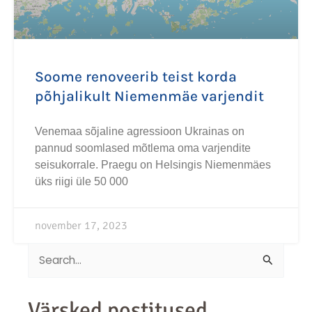
Soome renoveerib teist korda
põhjalikult Niemenmäe varjendit
Venemaa sõjaline agressioon Ukrainas on
pannud soomlased mõtlema oma varjendite
seisukorrale. Praegu on Helsingis Niemenmäes
üks riigi üle 50 000
november 17, 2023
Search
for:
Värsked postitused