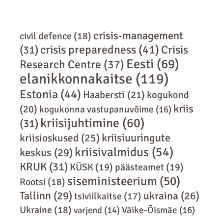
crisis-management
civil defence
(18)
crisis preparedness
(41)
Crisis
(31)
Eesti
(69)
Research Centre
(37)
elanikkonnakaitse
(119)
Estonia
(44)
Haabersti
(21)
kogukond
kriis
(20)
kogukonna vastupanuvõime
(16)
kriisijuhtimine
(60)
(31)
kriisiuuringute
kriisioskused
(25)
kriisivalmidus
(54)
keskus
(29)
KRUK
(31)
KÜSK
(19)
päästeamet
(19)
siseministeerium
(50)
Rootsi
(18)
Tallinn
(29)
ukraina
(26)
tsiviilkaitse
(17)
Ukraine
(18)
varjend
(14)
Väike-Õismäe
(16)