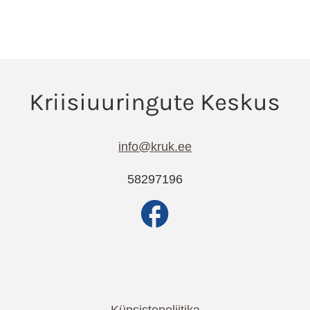
info@kruk.ee
58297196