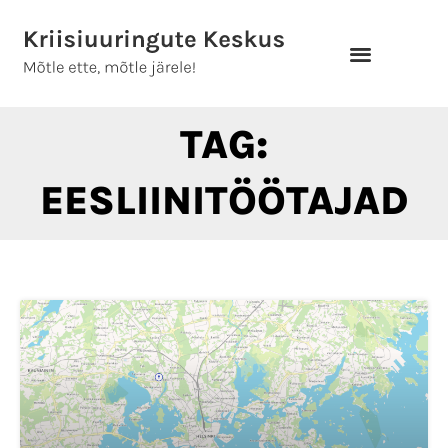
Skip
to
content
TAG:
EESLIINITÖÖTAJAD