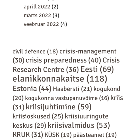
aprill 2022
(2)
märts 2022
(3)
veebruar 2022
(4)
crisis-management
civil defence
(18)
crisis preparedness
(40)
Crisis
(30)
Eesti
(69)
Research Centre
(36)
elanikkonnakaitse
(118)
Estonia
(44)
Haabersti
(21)
kogukond
kriis
(20)
kogukonna vastupanuvõime
(16)
kriisijuhtimine
(59)
(31)
kriisiuuringute
kriisioskused
(25)
kriisivalmidus
(53)
keskus
(29)
KRUK
(31)
KÜSK
(19)
päästeamet
(19)