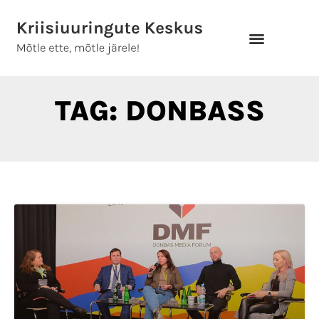
Skip
to
content
TAG: DONBASS