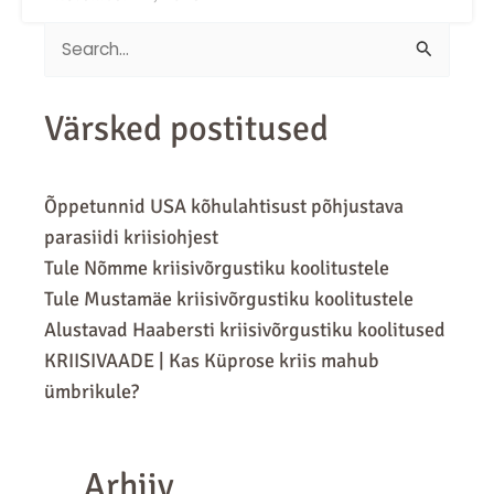
Search
for:
Värsked postitused
Õppetunnid USA kõhulahtisust põhjustava
parasiidi kriisiohjest
Tule Nõmme kriisivõrgustiku koolitustele
Tule Mustamäe kriisivõrgustiku koolitustele
Alustavad Haabersti kriisivõrgustiku koolitused
KRIISIVAADE | Kas Küprose kriis mahub
ümbrikule?
Arhiiv