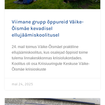
Viimane grupp õppureid Väike-
Õismäe kevadisel
ellujäämiskoolitusel
24. mail toimus Väike-Õismäel praktiline
ellujäämiskoolitus, kus osalejad õppisid toime
tulema linnakeskkonnas kriisiolukordades.
Koolitus oli osa Kriisiuuringute Keskuse Väike-
Õismäe kriisioskuste
mai 24, 2025