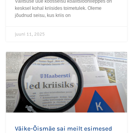
Valitsuse uue koosseisu koalitsioonileppes on
kesksel kohal kriisides toimetulek. Oleme
jõudnud seisu, kus kriis on
juuni 11, 2025
Väike-Õismäe sai meilt esimesed