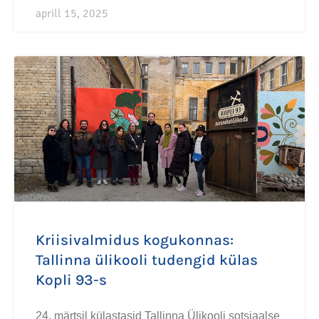
aprill 15, 2025
Kriisivalmidus kogukonnas:
Tallinna ülikooli tudengid külas
Kopli 93-s
24. märtsil külastasid Tallinna Ülikooli sotsiaalse