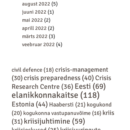
august 2022
(5)
juuni 2022
(1)
mai 2022
(2)
aprill 2022
(2)
märts 2022
(3)
veebruar 2022
(4)
crisis-management
civil defence
(18)
crisis preparedness
(40)
Crisis
(30)
Eesti
(69)
Research Centre
(36)
elanikkonnakaitse
(118)
Estonia
(44)
Haabersti
(21)
kogukond
kriis
(20)
kogukonna vastupanuvõime
(16)
kriisijuhtimine
(59)
(31)
kriisiuuringute
kriisioskused
(25)