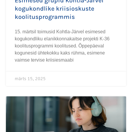
Esimesed grupid Kohtla-Järvel
kogukondlike kriisioskuste
koolitusprogrammis
15. märtsil toimusid Kohtla-Järvel esimesed
kogukondliku elanikkonnakaitse projekti K-36
koolitusprogrammi koolitused. Õppepäeval
kogunesid ühtekokku kaks rühma, esimene
vaimse tervise kriisiesmaabi
märts 15, 2025