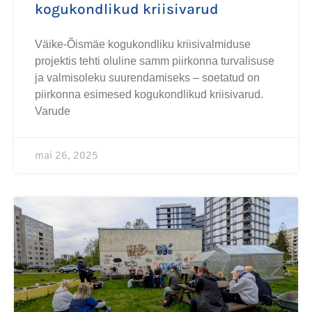
kogukondlikud kriisivarud
Väike-Õismäe kogukondliku kriisivalmiduse
projektis tehti oluline samm piirkonna turvalisuse
ja valmisoleku suurendamiseks – soetatud on
piirkonna esimesed kogukondlikud kriisivarud.
Varude
mai 26, 2025