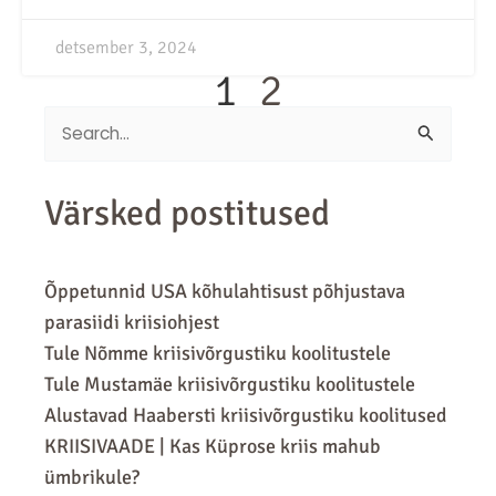
detsember 3, 2024
1
2
Search
for:
Värsked postitused
Õppetunnid USA kõhulahtisust põhjustava
parasiidi kriisiohjest
Tule Nõmme kriisivõrgustiku koolitustele
Tule Mustamäe kriisivõrgustiku koolitustele
Alustavad Haabersti kriisivõrgustiku koolitused
KRIISIVAADE | Kas Küprose kriis mahub
ümbrikule?