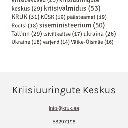
kriisivalmidus
(53)
keskus
(29)
KRUK
(31)
KÜSK
(19)
päästeamet
(19)
siseministeerium
(50)
Rootsi
(18)
Tallinn
(29)
ukraina
(26)
tsiviilkaitse
(17)
Ukraine
(18)
varjend
(14)
Väike-Õismäe
(16)
info@kruk.ee
58297196