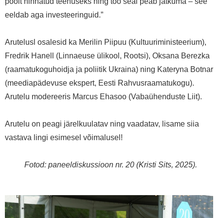
poolt hinnatud teenuseks ning töö seal peab jätkuma – see
eeldab aga investeeringuid.”
Arutelusl osalesid ka Merilin Piipuu (Kultuuriministeerium),
Fredrik Hanell (Linnaeuse ülikool, Rootsi), Oksana Berezka
(raamatukoguhoidja ja poliitik Ukraina) ning Kateryna Botnar
(meediapädevuse ekspert, Eesti Rahvusraamatukogu).
Arutelu modereeris Marcus Ehasoo (Vabaühenduste Liit).
Arutelu on peagi järelkuulatav ning vaadatav, lisame siia
vastava lingi esimesel võimalusel!
Fotod: paneeldiskussioon nr. 20 (Kristi Sits, 2025).