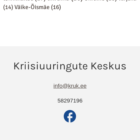
(14)
Väike-Õismäe
(16)
info@kruk.ee
58297196