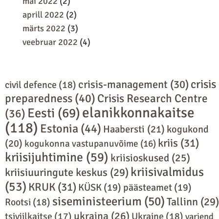
mai 2022
(2)
aprill 2022
(2)
märts 2022
(3)
veebruar 2022
(4)
crisis
crisis-management
(30)
civil defence
(18)
preparedness
(40)
Crisis Research Centre
elanikkonnakaitse
Eesti
(69)
(36)
(118)
Estonia
(44)
Haabersti
(21)
kogukond
kriis
(31)
(20)
kogukonna vastupanuvõime
(16)
kriisijuhtimine
(59)
kriisioskused
(25)
kriisivalmidus
kriisiuuringute keskus
(29)
(53)
KRUK
(31)
KÜSK
(19)
päästeamet
(19)
siseministeerium
(50)
Tallinn
(29)
Rootsi
(18)
ukraina
(26)
Ukraine
(18)
tsiviilkaitse
(17)
varjend