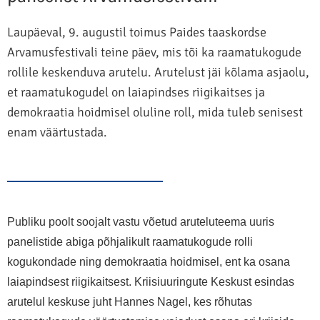
Laupäeval, 9. augustil toimus Paides taaskordse
Arvamusfestivali teine päev, mis tõi ka raamatukogude
rollile keskenduva arutelu. Arutelust jäi kõlama asjaolu,
et raamatukogudel on laiapindses riigikaitses ja
demokraatia hoidmisel oluline roll, mida tuleb senisest
enam väärtustada.
Publiku poolt soojalt vastu võetud aruteluteema uuris
panelistide abiga põhjalikult raamatukogude rolli
kogukondade ning demokraatia hoidmisel, ent ka osana
laiapindsest riigikaitsest. Kriisiuuringute Keskust esindas
arutelul keskuse juht Hannes Nagel, kes rõhutas