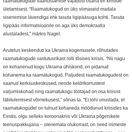
raamatukogude väärtustamise vajadust osana eri kriiside
ületamisest. “Raamatukogud on üks viimaseid madala
sisenemise lävendiga ehk tasuta ligipääsuga kohti. Tasuta
ligipääs informatsioonile on aga üks demokraatia
alustaladest,” märkis Nagel.
Arutelus keskenduti ka Ukraina kogemusele, rõhutades
raamatukogude vastutusrikast rolli tõsises kriisis. “Nii nagu
on kohanenud kogu Ukraina ühiskond, on pidanud
kohanema ka raamatukogud. Paljudest raamatukogudest on
saanud kerksuskeskused, nende keldrikorrustest
varjumiskohad ning raamatukogu töötajad on osa kriisist
läbitulemisest võimekusest,” sõnas ta. “Ei tohi unustada, et
raamatukogudel on tulnud kohaneda möödunud kriisides ka
Eestis, olgu selleks koroonakriis või Ukraina põgenikele
teenuspakkujana – olenemata olukorrast, on need inimeste