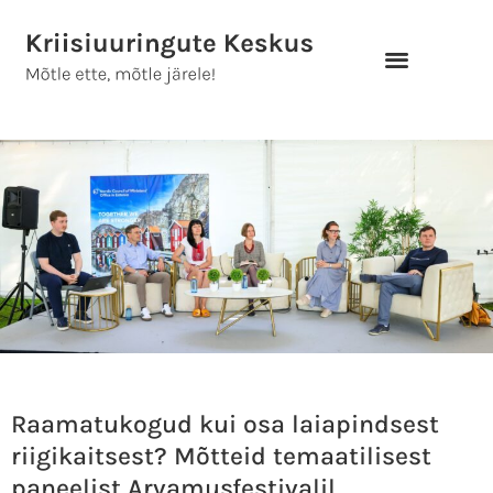
Skip
to
content
Raamatukogud kui osa laiapindsest
riigikaitsest? Mõtteid temaatilisest
paneelist Arvamusfestivalil