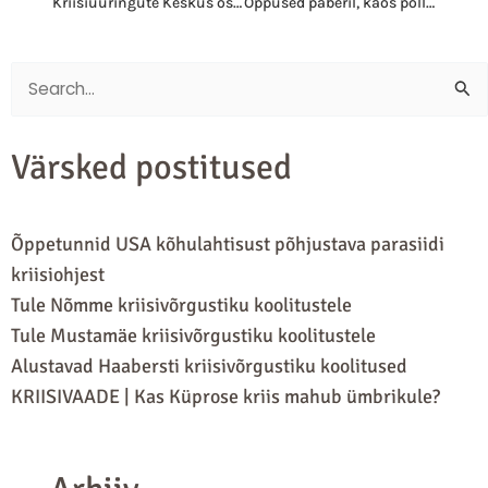
Kriisiuuringute Keskus osaleb Arvamusfestivalil
Õppused paberil, kaos põllul, kus on elanikkonnakaitse kultuur?
Search
for:
Värsked postitused
Õppetunnid USA kõhulahtisust põhjustava parasiidi
kriisiohjest
Tule Nõmme kriisivõrgustiku koolitustele
Tule Mustamäe kriisivõrgustiku koolitustele
Alustavad Haabersti kriisivõrgustiku koolitused
KRIISIVAADE | Kas Küprose kriis mahub ümbrikule?