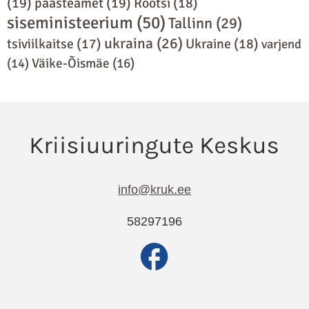
(19)
päästeamet
(19)
Rootsi
(18)
siseministeerium
(50)
Tallinn
(29)
ukraina
(26)
Ukraine
(18)
tsiviilkaitse
(17)
varjend
(14)
Väike-Õismäe
(16)
info@kruk.ee
58297196