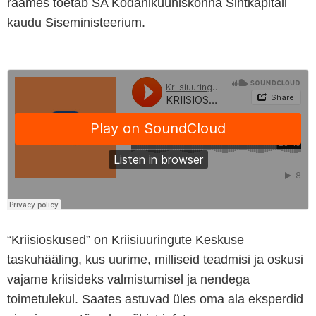
raames toetab SA Kodanikuühiskonna Sihtkapitali
kaudu Siseministeerium.
“Kriisioskused” on Kriisiuuringute Keskuse
taskuhääling, kus uurime, milliseid teadmisi ja oskusi
vajame kriisideks valmistumisel ja nendega
toimetulekul. Saates astuvad üles oma ala eksperdid