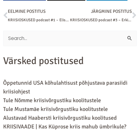
Prev
N
EELMINE POSTITUS
JÄRGMINE POSTITUS
KRIISIOSKUSED podcast #1 – Elisa Jakson Naiskodukaitsest
KRIISIOSKUSED podcast #3 – Erki Naumanis küberturvalisusest
Search
for:
Värsked postitused
Õppetunnid USA kõhulahtisust põhjustava parasiidi
kriisiohjest
Tule Nõmme kriisivõrgustiku koolitustele
Tule Mustamäe kriisivõrgustiku koolitustele
Alustavad Haabersti kriisivõrgustiku koolitused
KRIISIVAADE | Kas Küprose kriis mahub ümbrikule?