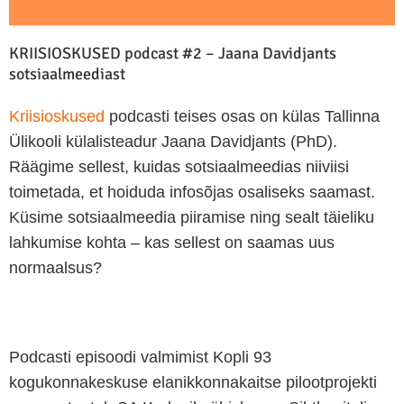
KRIISIOSKUSED podcast #2 – Jaana Davidjants
sotsiaalmeediast
Kriisioskused
podcasti teises osas on külas Tallinna
Ülikooli külalisteadur Jaana Davidjants (PhD).
Räägime sellest, kuidas sotsiaalmeedias niiviisi
toimetada, et hoiduda infosõjas osaliseks saamast.
Küsime sotsiaalmeedia piiramise ning sealt täieliku
lahkumise kohta – kas sellest on saamas uus
normaalsus?
Podcasti episoodi valmimist Kopli 93
kogukonnakeskuse elanikkonnakaitse pilootprojekti