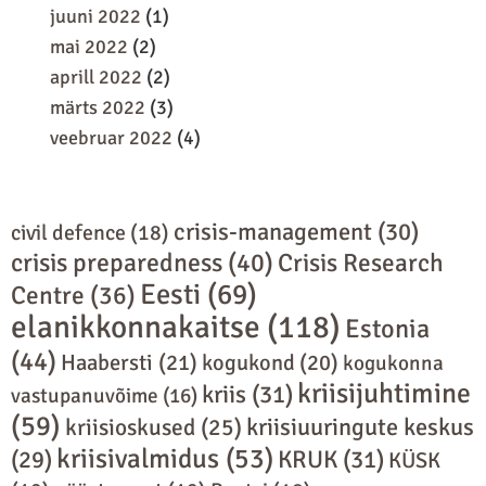
juuni 2022
(1)
mai 2022
(2)
aprill 2022
(2)
märts 2022
(3)
veebruar 2022
(4)
crisis-management
(30)
civil defence
(18)
crisis preparedness
(40)
Crisis Research
Eesti
(69)
Centre
(36)
elanikkonnakaitse
(118)
Estonia
(44)
Haabersti
(21)
kogukond
(20)
kogukonna
kriisijuhtimine
kriis
(31)
vastupanuvõime
(16)
(59)
kriisiuuringute keskus
kriisioskused
(25)
kriisivalmidus
(53)
(29)
KRUK
(31)
KÜSK