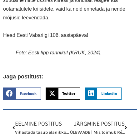
suudame mitte üksnes kiiresti ja tõhusalt reageerida
ootamatutele kriisidele, vaid ka neid ennetada ja nende
mõjusid leevendada.
Head Eesti Vabariigi 106. aastapäeva!
Foto: Eesti lipp rannikul (KRUK, 2024).
Jaga postitust:
Facebook
Twitter
Linkedin
Prev
Next
EELMINE POSTITUS
JÄRGMINE POSTITUS
Vihastada tasub elanikkonnakaitse seisu pärast
ÜLEVAADE | Mis toimub Réunionil?