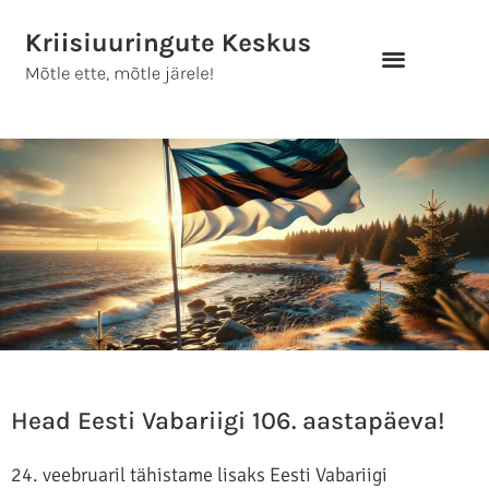
Skip
to
content
Head Eesti Vabariigi 106. aastapäeva!
24. veebruaril tähistame lisaks Eesti Vabariigi