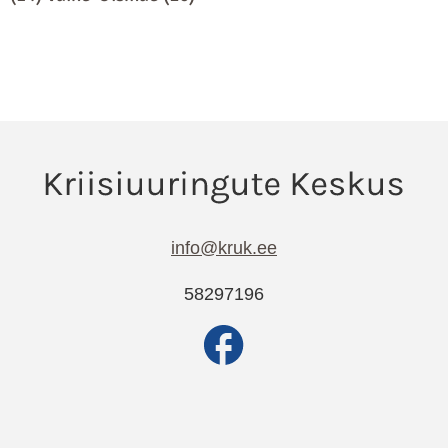
info@kruk.ee
58297196