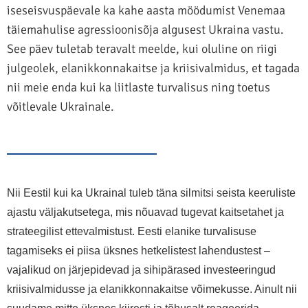
iseseisvuspäevale ka kahe aasta möödumist Venemaa
täiemahulise agressioonisõja algusest Ukraina vastu.
See päev tuletab teravalt meelde, kui oluline on riigi
julgeolek, elanikkonnakaitse ja kriisivalmidus, et tagada
nii meie enda kui ka liitlaste turvalisus ning toetus
võitlevale Ukrainale.
Nii Eestil kui ka Ukrainal tuleb täna silmitsi seista keeruliste
ajastu väljakutsetega, mis nõuavad tugevat kaitsetahet ja
strateegilist ettevalmistust. Eesti elanike turvalisuse
tagamiseks ei piisa üksnes hetkelistest lahendustest –
vajalikud on järjepidevad ja sihipärased investeeringud
kriisivalmidusse ja elanikkonnakaitse võimekusse. Ainult nii