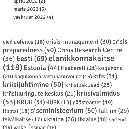
aprill 2022
(2)
märts 2022
(3)
veebruar 2022
(4)
crisis
crisis-management
(30)
civil defence
(18)
preparedness
(40)
Crisis Research Centre
elanikkonnakaitse
Eesti
(69)
(36)
(118)
Estonia
(44)
Haabersti
(21)
kogukond
kriis
(31)
(20)
kogukonna vastupanuvõime
(16)
kriisijuhtimine
(59)
kriisioskused
(25)
kriisivalmidus
kriisiuuringute keskus
(29)
(53)
KRUK
(31)
KÜSK
(19)
päästeamet
(19)
siseministeerium
(50)
Tallinn
(29)
Rootsi
(18)
ukraina
(26)
Ukraine
(18)
tsiviilkaitse
(17)
varjend
(14)
Väike-Õismäe
(16)