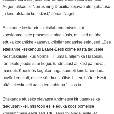
Adgeri ülikoolist Norras ning Brasiilia sõjaväe ülemjuhatuse
ja kindralstaabi kolledžist,“ sõnas Nagel.
Ettekanne keskendus kriisilahendamisele kui
koosloomelisele protsessile ning küsis, millised on ühe
eduka kodanikke kaasava kriisilahendamise eeldused. „See
ettekanne keskendus Lääne-Eesti kolme aasta tagusele
reostuskriisile, kus Vormsi, Hiiumaa, hiljem ka Haapsalu
rannikule jõudis suur kogus tundmatust allikast pärinevat
masuuti. Koostöös kogukonnaga suudeti kriis lahendada
niivõrd edukalt, et see sündmus pälvis hiljem Lääne-Eesti
päästekeskuselt aasta teo auhinna,“ lisas ta.
Ettekande aluseks olevatest andmetest kirjutatakse ka
teadusartikkel, mis toob esile eduka koosloomelise
kriisijuhtimise eeldused. Olulisena tõi Nagel esile, et