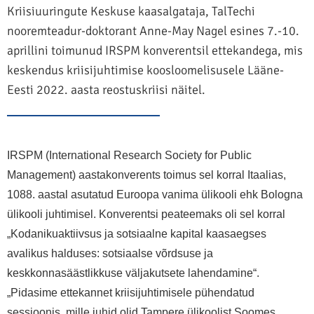
Kriisiuuringute Keskuse kaasalgataja, TalTechi
nooremteadur-doktorant Anne-May Nagel esines 7.-10.
aprillini toimunud IRSPM konverentsil ettekandega, mis
keskendus kriisijuhtimise koosloomelisusele Lääne-
Eesti 2022. aasta reostuskriisi näitel
.
IRSPM (International Research Society for Public
Management) aastakonverents toimus sel korral Itaalias,
1088. aastal asutatud Euroopa vanima ülikooli ehk Bologna
ülikooli juhtimisel. Konverentsi peateemaks oli sel korral
„Kodanikuaktiivsus ja sotsiaalne kapital kaasaegses
avalikus halduses: sotsiaalse võrdsuse ja
keskkonnasäästlikkuse väljakutsete lahendamine“.
„Pidasime ettekannet kriisijuhtimisele pühendatud
sessioonis, mille juhid olid Tampere ülikoolist Soomes,