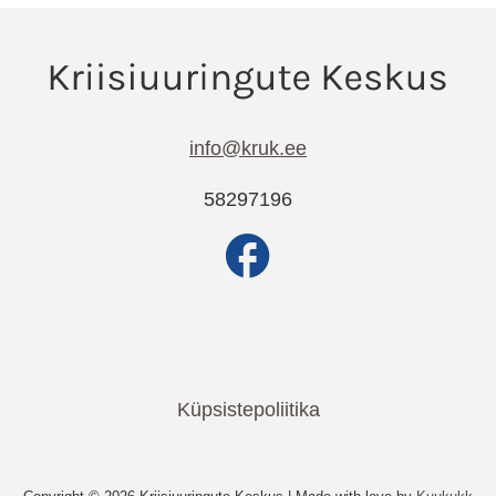
info@kruk.ee
58297196
Küpsistepoliitika