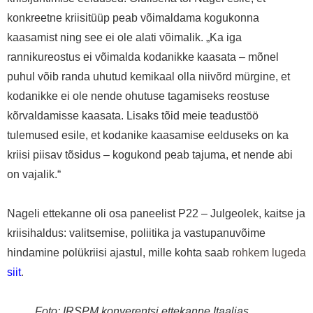
konkreetne kriisitüüp peab võimaldama kogukonna
kaasamist ning see ei ole alati võimalik. „Ka iga
rannikureostus ei võimalda kodanikke kaasata – mõnel
puhul võib randa uhutud kemikaal olla niivõrd mürgine, et
kodanikke ei ole nende ohutuse tagamiseks reostuse
kõrvaldamisse kaasata. Lisaks tõid meie teadustöö
tulemused esile, et kodanike kaasamise eelduseks on ka
kriisi piisav tõsidus – kogukond peab tajuma, et nende abi
on vajalik.“
Nageli ettekanne oli osa paneelist P22 – Julgeolek, kaitse ja
kriisihaldus: valitsemise, poliitika ja vastupanuvõime
hindamine polükriisi ajastul, mille kohta saab
rohkem lugeda
siit
.
Foto: IRSPM konverentsi ettekanne Itaalias