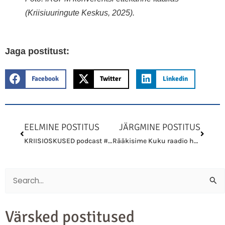
(Kriisiuuringute Keskus, 2025).
Jaga postitust:
Facebook
Twitter
Linkedin
Prev
Next
EELMINE POSTITUS
JÄRGMINE POSTITUS
KRIISIOSKUSED podcast #5 – Elari Kasemets Tallinna elanike kaitsest
Rääkisime Kuku raadio hommikusaates ohuteavitusõppusest ja elanikkonnakaitse probleemidest
Search
for:
Värsked postitused