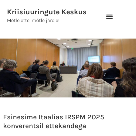
Skip
to
content
Esinesime Itaalias IRSPM 2025
konverentsil ettekandega