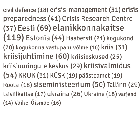
crisis
crisis-management
(31)
civil defence
(18)
preparedness
(41)
Crisis Research Centre
elanikkonnakaitse
Eesti
(69)
(37)
(119)
Estonia
(44)
Haabersti
(21)
kogukond
kriis
(31)
(20)
kogukonna vastupanuvõime
(16)
kriisijuhtimine
(60)
kriisioskused
(25)
kriisivalmidus
kriisiuuringute keskus
(29)
(54)
KRUK
(31)
KÜSK
(19)
päästeamet
(19)
siseministeerium
(50)
Tallinn
(29)
Rootsi
(18)
ukraina
(26)
Ukraine
(18)
tsiviilkaitse
(17)
varjend
(14)
Väike-Õismäe
(16)