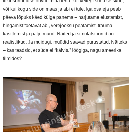
liiklusõnnetuse ohvrit, mida teha, kui kellegi süda seiskub,
või kui kogu side on maas ja abi ei tule. Iga osaleja peab
päeva lõpuks käed külge panema – harjutame elustamist,
hingamist toetavat abi, verejooksu peatamist, trauma
käsitlemist ja palju muud. Näited ja simulatsioonid on
realistlikud. Ja muidugi, müüdid saavad purustatud. Näiteks
– kas teadsid, et süda ei “käivitu” löögiga, nagu ameerika
filmides?