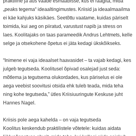
praktiline ja aus vaade esmaabisse, kus ei räägita, mida
„peaks tegema“ ideaaltingimustes. Kriisid ja ideaalmaailma
ei käe kahjuks käsikäes. Seetõttu vaatame, kuidas päriselt
toimida, kui aeg on piiratud, varustust napib ja stress on
laes. Koolitajaks on taas parameedik Andrus Lehtmets, kelle
selge ja otsekohene õpetus ei jäta kedagi ükskõikseks.
“Inimene ei vaja ideaalset haavasidet – ta vajab kedagi, kes
julgeb tegutseda. Koolitusel õpivad osalejad just seda:
mõtlema ja tegutsema olukordades, kus päriselus ei ole
aega veebist soovitusi otsida ehk tuleb teada, mida teha
ning kohe tegutseda,” ütles Kriisiuuringute Keskuse juht
Hannes Nagel.
Kriisis pole aega kahelda – on vaja tegutseda
Koolitus keskendub praktilistele võtetele: kuidas aidata