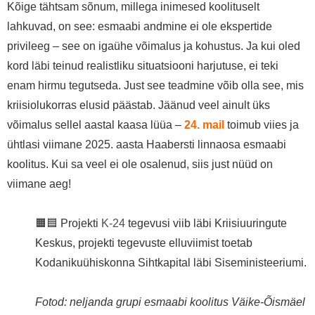
Kõige tähtsam sõnum, millega inimesed koolituselt
lahkuvad, on see: esmaabi andmine ei ole ekspertide
privileeg – see on igaühe võimalus ja kohustus. Ja kui oled
kord läbi teinud realistliku situatsiooni harjutuse, ei teki
enam hirmu tegutseda. Just see teadmine võib olla see, mis
kriisiolukorras elusid päästab. Jäänud veel ainult üks
võimalus sellel aastal kaasa lüüa –
24. mail
toimub viies ja
ühtlasi viimane 2025. aasta Haabersti linnaosa esmaabi
koolitus. Kui sa veel ei ole osalenud, siis just nüüd on
viimane aeg!
🟧🟦 Projekti
K-24
tegevusi viib läbi Kriisiuuringute
Keskus, projekti tegevuste elluviimist toetab
Kodanikuühiskonna Sihtkapital läbi Siseministeeriumi.
Fotod: neljanda grupi esmaabi koolitus Väike-Õismäel