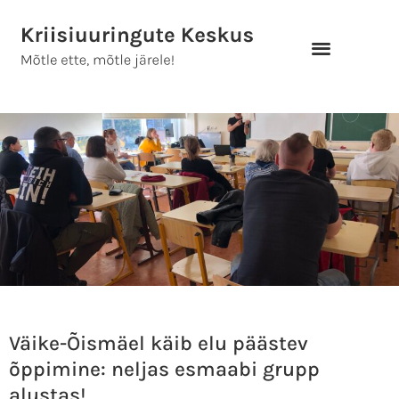
Skip
to
content
Väike-Õismäel käib elu päästev
õppimine: neljas esmaabi grupp
alustas!