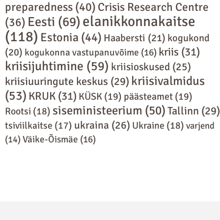
preparedness
(40)
Crisis Research Centre
elanikkonnakaitse
Eesti
(69)
(36)
(118)
Estonia
(44)
Haabersti
(21)
kogukond
kriis
(31)
(20)
kogukonna vastupanuvõime
(16)
kriisijuhtimine
(59)
kriisioskused
(25)
kriisivalmidus
kriisiuuringute keskus
(29)
(53)
KRUK
(31)
KÜSK
(19)
päästeamet
(19)
siseministeerium
(50)
Tallinn
(29)
Rootsi
(18)
ukraina
(26)
Ukraine
(18)
tsiviilkaitse
(17)
varjend
(14)
Väike-Õismäe
(16)