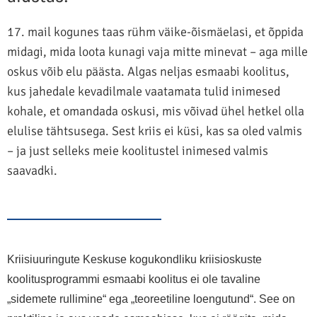
17. mail kogunes taas rühm väike-õismäelasi, et õppida
midagi, mida loota kunagi vaja mitte minevat – aga mille
oskus võib elu päästa. Algas neljas esmaabi koolitus,
kus jahedale kevadilmale vaatamata tulid inimesed
kohale, et omandada oskusi, mis võivad ühel hetkel olla
elulise tähtsusega. Sest kriis ei küsi, kas sa oled valmis
– ja just selleks meie koolitustel inimesed valmis
saavadki.
Kriisiuuringute Keskuse kogukondliku kriisioskuste
koolitusprogrammi esmaabi koolitus ei ole tavaline
„sidemete rullimine“ ega „teoreetiline loengutund“. See on