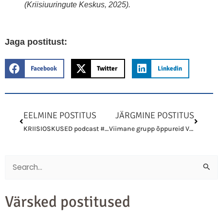
(Kriisiuuringute Keskus, 2025).
Jaga postitust:
Facebook
Twitter
Linkedin
Prev
Next
EELMINE POSTITUS
JÄRGMINE POSTITUS
KRIISIOSKUSED podcast #6 – Henri Kaselo ja Joosep Mägi Kohtla-Järve elanikkonnakaitse seisust
Viimane grupp õppureid Väike-Õismäe kevadisel ellujäämiskoolitusel
Search
for:
Värsked postitused