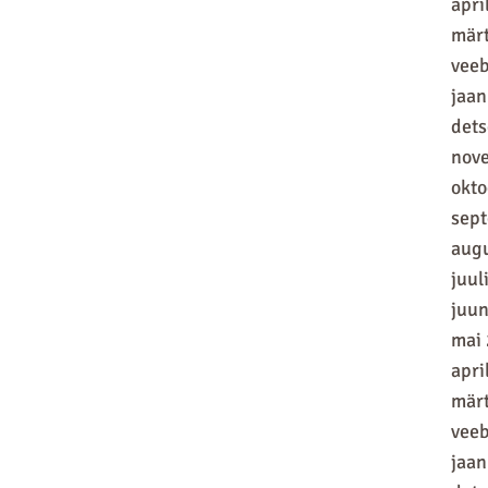
apri
mär
vee
jaan
det
nov
okt
sep
aug
juul
juun
mai
apri
mär
vee
jaan