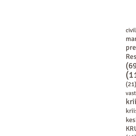
civi
ma
pr
Res
(6
(1
(21
vas
kri
kri
kes
KR