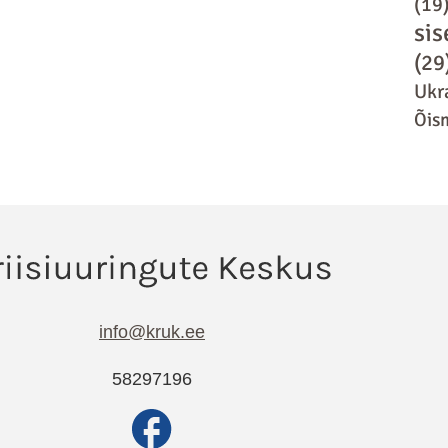
(19
sis
(29
Ukr
Õis
info@kruk.ee
58297196