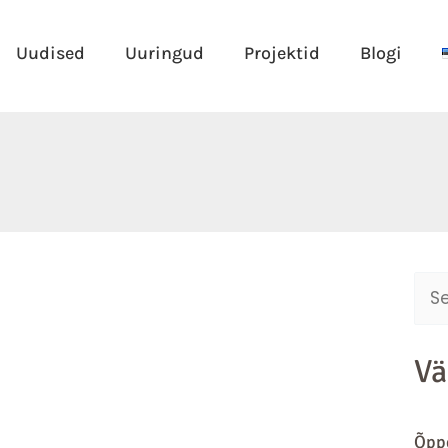
Uudised
Uuringud
Projektid
Blogi
Sear
for:
Vä
Õppe