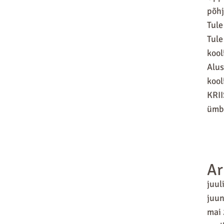
põhj
Tule
Tule
kool
Alus
kool
KRII
ümbr
Ar
juul
juun
mai