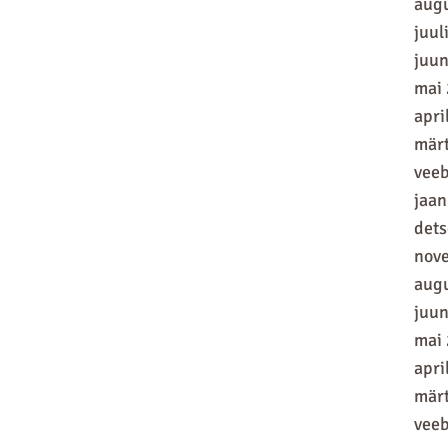
aug
juul
juun
mai
apri
mär
vee
jaan
det
nov
aug
juun
mai
apri
mär
vee