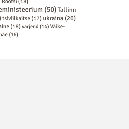
)
Rootsi
(18)
eministeerium
(50)
Tallinn
)
ukraina
(26)
tsiviilkaitse
(17)
aine
(18)
varjend
(14)
Väike-
mäe
(16)