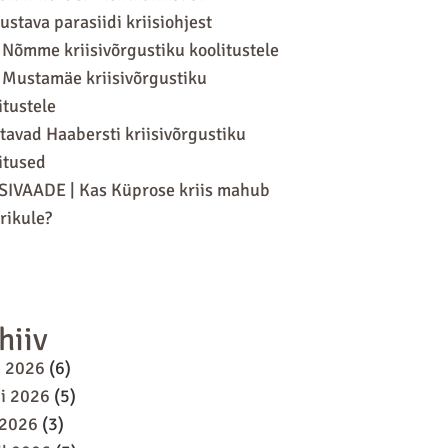
ustava parasiidi kriisiohjest
 Nõmme kriisivõrgustiku koolitustele
 Mustamäe kriisivõrgustiku
itustele
tavad Haabersti kriisivõrgustiku
itused
SIVAADE | Kas Küprose kriis mahub
ikule?
hiiv
i 2026
(6)
i 2026
(5)
 2026
(3)