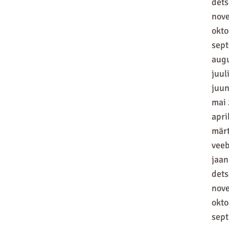
det
nov
okt
sep
aug
juul
juun
mai
apri
mär
vee
jaan
det
nov
okt
sep