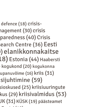
crisis-
l defence
(18)
crisis
nagement
(30)
eparedness
(40)
Crisis
Eesti
earch Centre
(36)
elanikkonnakaitse
9)
18)
Estonia
(44)
Haabersti
)
kogukond
(20)
kogukonna
kriis
(31)
tupanuvõime
(16)
isijuhtimine
(59)
kriisiuuringute
isioskused
(25)
kriisivalmidus
(53)
kus
(29)
UK
(31)
KÜSK
(19)
päästeamet