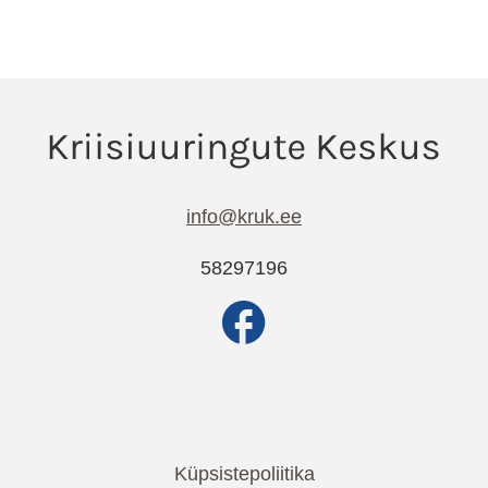
info@kruk.ee
58297196
Küpsistepoliitika