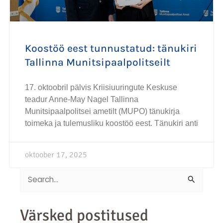
Koostöö eest tunnustatud: tänukiri
Tallinna Munitsipaalpolitseilt
17. oktoobril pälvis Kriisiuuringute Keskuse
teadur Anne-May Nagel Tallinna
Munitsipaalpolitsei ametilt (MUPO) tänukirja
toimeka ja tulemusliku koostöö eest. Tänukiri anti
oktoober 17, 2025
Search
for:
Värsked postitused