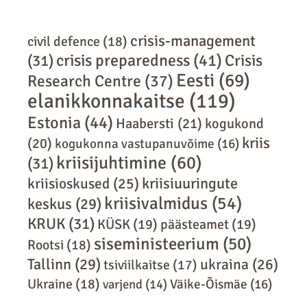
crisis-management
civil defence
(18)
crisis preparedness
(41)
Crisis
(31)
Eesti
(69)
Research Centre
(37)
elanikkonnakaitse
(119)
Estonia
(44)
Haabersti
(21)
kogukond
kriis
(20)
kogukonna vastupanuvõime
(16)
kriisijuhtimine
(60)
(31)
kriisiuuringute
kriisioskused
(25)
kriisivalmidus
(54)
keskus
(29)
KRUK
(31)
KÜSK
(19)
päästeamet
(19)
siseministeerium
(50)
Rootsi
(18)
Tallinn
(29)
ukraina
(26)
tsiviilkaitse
(17)
Ukraine
(18)
varjend
(14)
Väike-Õismäe
(16)