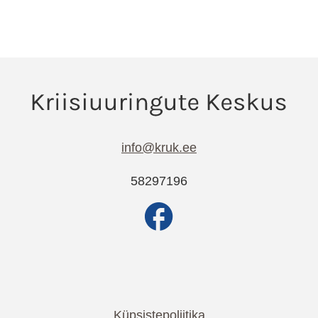
info@kruk.ee
58297196
Küpsistepoliitika