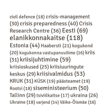
crisis-management
civil defence
(18)
crisis preparedness
(40)
Crisis
(30)
Eesti
(69)
Research Centre
(36)
elanikkonnakaitse
(118)
Estonia
(44)
Haabersti
(21)
kogukond
kriis
(20)
kogukonna vastupanuvõime
(16)
kriisijuhtimine
(59)
(31)
kriisiuuringute
kriisioskused
(25)
kriisivalmidus
(53)
keskus
(29)
KRUK
(31)
KÜSK
(19)
päästeamet
(19)
siseministeerium
(50)
Rootsi
(18)
Tallinn
(29)
ukraina
(26)
tsiviilkaitse
(17)
Ukraine
(18)
varjend
(14)
Väike-Õismäe
(16)