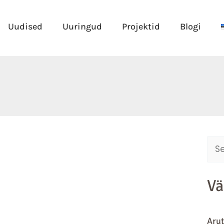
Uudised
Uuringud
Projektid
Blogi
Sear
for:
Vä
Arut