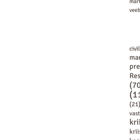
mär
vee
civi
ma
pr
Res
(7
(1
(21
vas
kri
kri