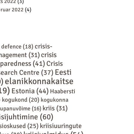
ts 2022
(3)
bruar 2022
(4)
crisis-
l defence
(18)
crisis
nagement
(31)
eparedness
(41)
Crisis
Eesti
earch Centre
(37)
elanikkonnakaitse
0)
19)
Estonia
(44)
Haabersti
)
kogukond
(20)
kogukonna
kriis
(31)
tupanuvõime
(16)
isijuhtimine
(60)
kriisiuuringute
isioskused
(25)