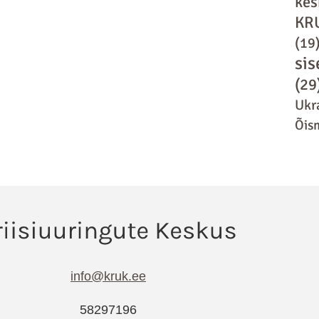
kes
KR
(19
sis
(29
Ukr
Õis
info@kruk.ee
58297196