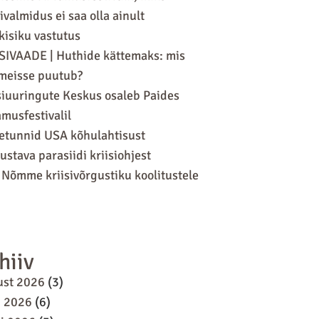
sivalmidus ei saa olla ainult
kisiku vastutus
SIVAADE | Huthide kättemaks: mis
meisse puutub?
siuuringute Keskus osaleb Paides
musfestivalil
tunnid USA kõhulahtisust
ustava parasiidi kriisiohjest
 Nõmme kriisivõrgustiku koolitustele
hiiv
ust 2026
(3)
i 2026
(6)