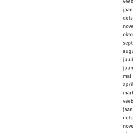
vee
jaan
det
nov
okt
sep
aug
juul
juun
mai
apri
mär
vee
jaan
det
nov