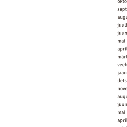
okt
sep
aug
juul
juun
mai
apri
mär
vee
jaan
det
nov
aug
juun
mai
apri