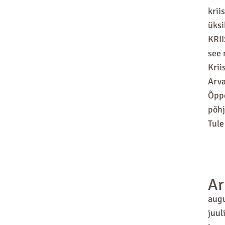
krii
üksi
KRII
see 
Krii
Arva
Õppe
põhj
Tule
Ar
aug
juul