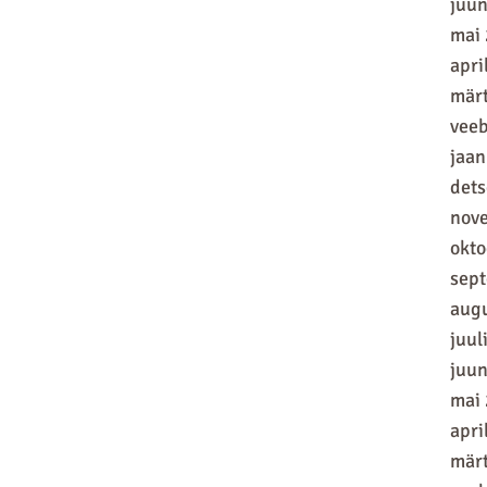
juun
mai
apri
mär
vee
jaan
det
nov
okt
sep
aug
juul
juun
mai
apri
mär