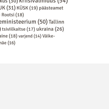
kriisivalmidus
(54)
kus
(30)
UK
(31)
KÜSK
(19)
päästeamet
)
Rootsi
(18)
eministeerium
(50)
Tallinn
)
ukraina
(26)
tsiviilkaitse
(17)
aine
(18)
varjend
(14)
Väike-
mäe
(16)