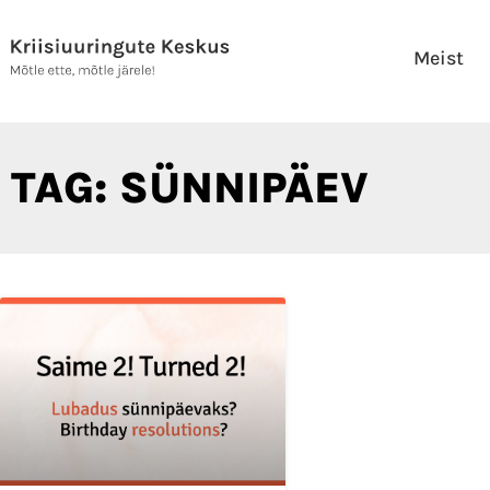
Skip
to
Meist
content
TAG: SÜNNIPÄEV