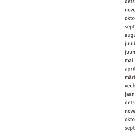
det
nov
okt
sep
aug
juul
juun
mai
apri
mär
vee
jaan
det
nov
okt
sep