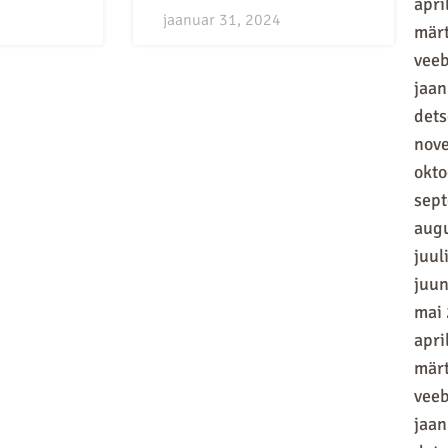
apri
jaanuar 31, 2024
mär
vee
jaan
det
nov
okt
sep
aug
juul
juun
mai
apri
mär
vee
jaan