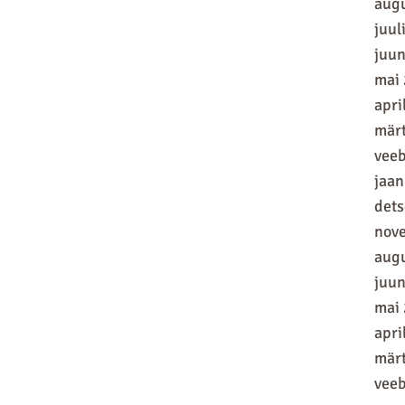
aug
juul
juun
mai
apri
mär
vee
jaan
det
nov
aug
juun
mai
apri
mär
vee