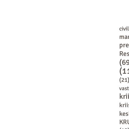
civi
ma
pr
Res
(6
(1
(21
vas
kri
kri
kes
KR