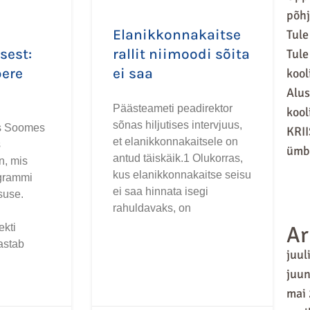
põhj
Elanikkonnakaitse
Tule
sest:
rallit niimoodi sõita
Tule
pere
ei saa
kool
Alus
Päästeameti peadirektor
kool
sõnas hiljutises intervjuus,
us Soomes
KRII
et elanikkonnakaitsele on
s
ümbr
antud täiskäik.1 Olukorras,
n, mis
kus elanikkonnakaitse seisu
grammi
ei saa hinnata isegi
suse.
rahuldavaks, on
kti
Ar
astab
juul
juun
mai