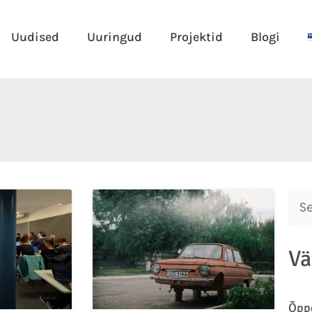
Uudised
Uuringud
Projektid
Blogi
Sear
for:
Vä
Õppe