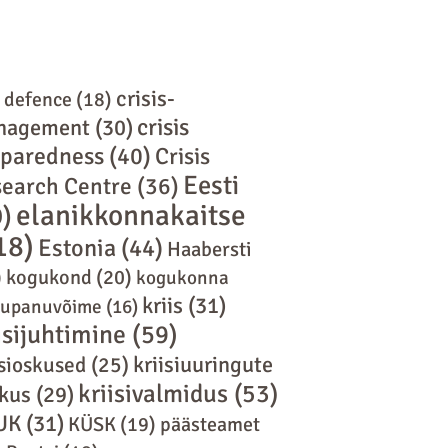
crisis-
l defence
(18)
crisis
nagement
(30)
eparedness
(40)
Crisis
Eesti
earch Centre
(36)
elanikkonnakaitse
9)
18)
Estonia
(44)
Haabersti
)
kogukond
(20)
kogukonna
kriis
(31)
tupanuvõime
(16)
isijuhtimine
(59)
kriisiuuringute
isioskused
(25)
kriisivalmidus
(53)
kus
(29)
UK
(31)
KÜSK
(19)
päästeamet