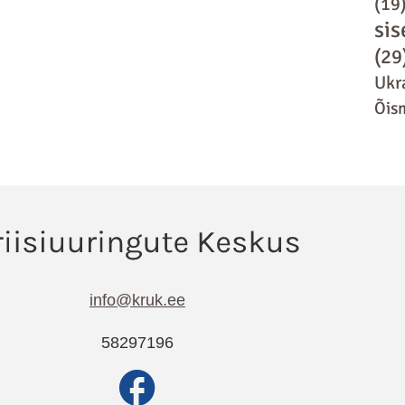
(19
sis
(29
Ukr
Õis
info@kruk.ee
58297196