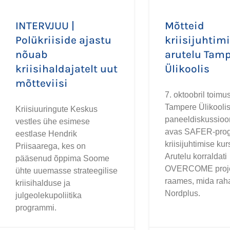
INTERVJUU |
Mõtteid
Polükriiside ajastu
kriisijuhtimi
nõuab
arutelu Tam
kriisihaldajatelt uut
Ülikoolis
mõtteviisi
7. oktoobril toim
Tampere Ülikooli
Kriisiuuringute Keskus
paneeldiskussioo
vestles ühe esimese
avas SAFER-pro
eestlase Hendrik
kriisijuhtimise kur
Priisaarega, kes on
Arutelu korraldati
pääsenud õppima Soome
OVERCOME proje
ühte uuemasse strateegilise
raames, mida rah
kriisihalduse ja
Nordplus.
julgeolekupoliitika
programmi.