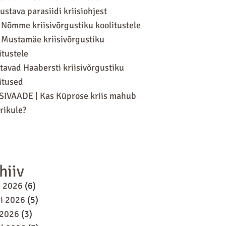
ustava parasiidi kriisiohjest
 Nõmme kriisivõrgustiku koolitustele
 Mustamäe kriisivõrgustiku
itustele
tavad Haabersti kriisivõrgustiku
itused
SIVAADE | Kas Küprose kriis mahub
ikule?
hiiv
i 2026
(6)
i 2026
(5)
 2026
(3)