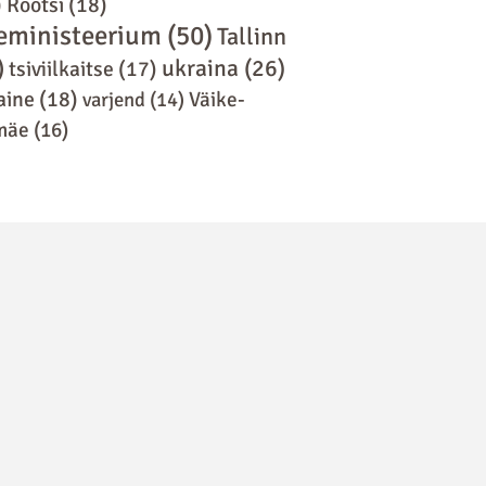
)
Rootsi
(18)
eministeerium
(50)
Tallinn
)
ukraina
(26)
tsiviilkaitse
(17)
aine
(18)
varjend
(14)
Väike-
mäe
(16)