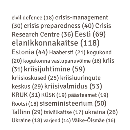
crisis-management
civil defence
(18)
crisis preparedness
(40)
Crisis
(30)
Eesti
(69)
Research Centre
(36)
elanikkonnakaitse
(118)
Estonia
(44)
Haabersti
(21)
kogukond
kriis
(20)
kogukonna vastupanuvõime
(16)
kriisijuhtimine
(59)
(31)
kriisiuuringute
kriisioskused
(25)
kriisivalmidus
(53)
keskus
(29)
KRUK
(31)
KÜSK
(19)
päästeamet
(19)
siseministeerium
(50)
Rootsi
(18)
Tallinn
(29)
ukraina
(26)
tsiviilkaitse
(17)
Ukraine
(18)
varjend
(14)
Väike-Õismäe
(16)