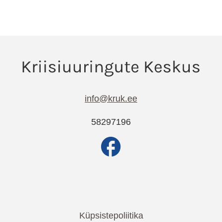
info@kruk.ee
58297196
Küpsistepoliitika