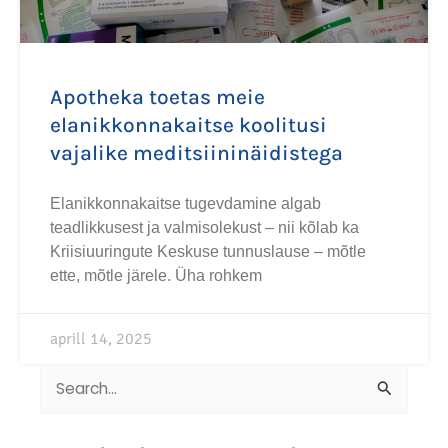
Apotheka toetas meie
elanikkonnakaitse koolitusi
vajalike meditsiininäidistega
Elanikkonnakaitse tugevdamine algab
teadlikkusest ja valmisolekust – nii kõlab ka
Kriisiuuringute Keskuse tunnuslause – mõtle
ette, mõtle järele. Üha rohkem
aprill 14, 2025
Search
for: