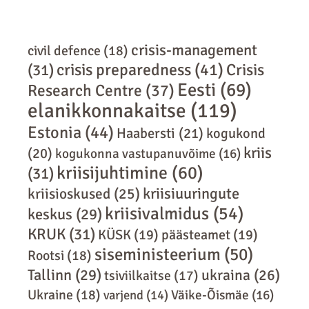
crisis-management
civil defence
(18)
crisis preparedness
(41)
Crisis
(31)
Eesti
(69)
Research Centre
(37)
elanikkonnakaitse
(119)
Estonia
(44)
Haabersti
(21)
kogukond
kriis
(20)
kogukonna vastupanuvõime
(16)
kriisijuhtimine
(60)
(31)
kriisiuuringute
kriisioskused
(25)
kriisivalmidus
(54)
keskus
(29)
KRUK
(31)
KÜSK
(19)
päästeamet
(19)
siseministeerium
(50)
Rootsi
(18)
Tallinn
(29)
ukraina
(26)
tsiviilkaitse
(17)
Ukraine
(18)
varjend
(14)
Väike-Õismäe
(16)