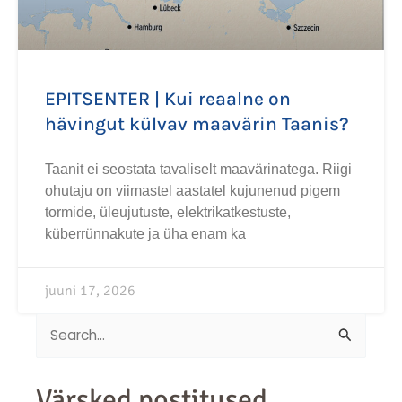
EPITSENTER | Kui reaalne on
hävingut külvav maavärin Taanis?
Taanit ei seostata tavaliselt maavärinatega. Riigi
ohutaju on viimastel aastatel kujunenud pigem
tormide, üleujutuste, elektrikatkestuste,
küberrünnakute ja üha enam ka
juuni 17, 2026
Search
for:
Värsked postitused