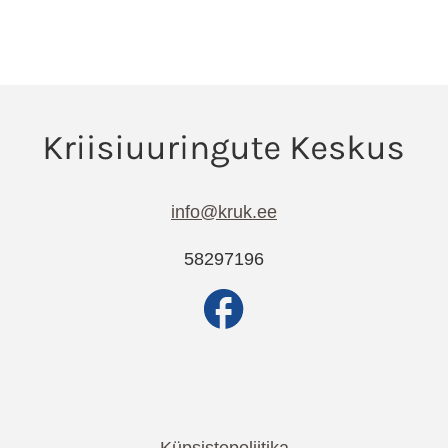
info@kruk.ee
58297196