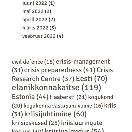
juuni 2022
(1)
mai 2022
(2)
aprill 2022
(2)
märts 2022
(3)
veebruar 2022
(4)
crisis-management
civil defence
(18)
crisis preparedness
(41)
Crisis
(31)
Eesti
(70)
Research Centre
(37)
elanikkonnakaitse
(119)
Estonia
(44)
Haabersti
(21)
kogukond
kriis
(20)
kogukonna vastupanuvõime
(16)
kriisijuhtimine
(60)
(31)
kriisiuuringute
kriisioskused
(25)
kriisivalmidus
(54)
keskus
(30)