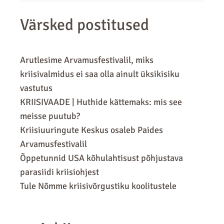
for:
Värsked postitused
Arutlesime Arvamusfestivalil, miks
kriisivalmidus ei saa olla ainult üksikisiku
vastutus
KRIISIVAADE | Huthide kättemaks: mis see
meisse puutub?
Kriisiuuringute Keskus osaleb Paides
Arvamusfestivalil
Õppetunnid USA kõhulahtisust põhjustava
parasiidi kriisiohjest
Tule Nõmme kriisivõrgustiku koolitustele