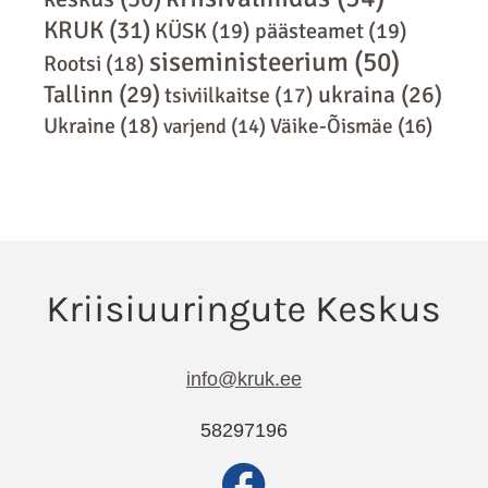
KRUK
(31)
KÜSK
(19)
päästeamet
(19)
siseministeerium
(50)
Rootsi
(18)
Tallinn
(29)
ukraina
(26)
tsiviilkaitse
(17)
Ukraine
(18)
varjend
(14)
Väike-Õismäe
(16)
info@kruk.ee
58297196