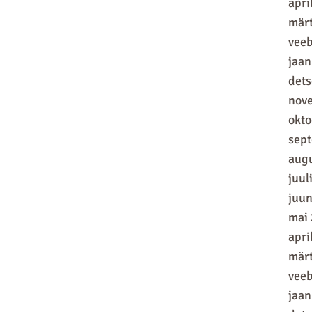
apri
mär
vee
jaan
det
nov
okt
sep
aug
juul
juun
mai
apri
mär
vee
jaan