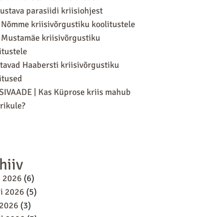
ustava parasiidi kriisiohjest
 Nõmme kriisivõrgustiku koolitustele
 Mustamäe kriisivõrgustiku
itustele
tavad Haabersti kriisivõrgustiku
itused
SIVAADE | Kas Küprose kriis mahub
ikule?
hiiv
i 2026
(6)
i 2026
(5)
 2026
(3)