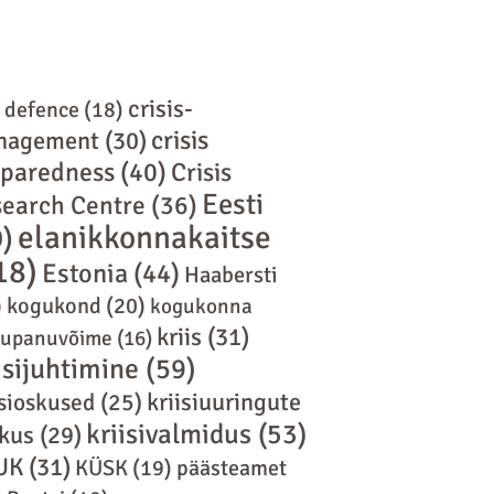
crisis-
l defence
(18)
crisis
nagement
(30)
eparedness
(40)
Crisis
Eesti
earch Centre
(36)
elanikkonnakaitse
9)
18)
Estonia
(44)
Haabersti
)
kogukond
(20)
kogukonna
kriis
(31)
tupanuvõime
(16)
isijuhtimine
(59)
kriisiuuringute
isioskused
(25)
kriisivalmidus
(53)
kus
(29)
UK
(31)
KÜSK
(19)
päästeamet