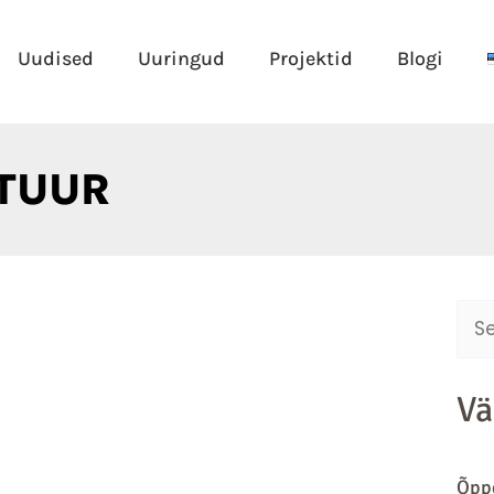
Uudised
Uuringud
Projektid
Blogi
KTUUR
Sear
for:
Vä
Õppe