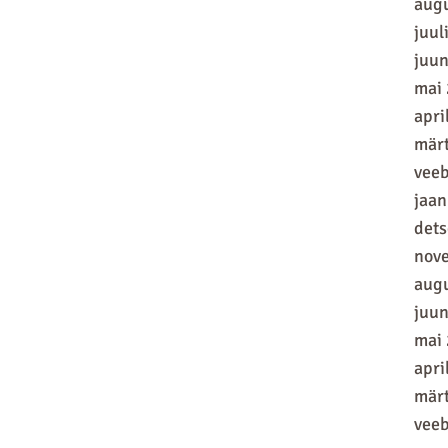
aug
juul
juun
mai
apri
mär
vee
jaan
det
nov
aug
juun
mai
apri
mär
vee