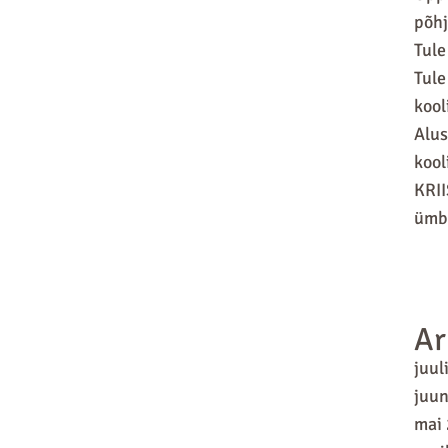
põhj
Tule
Tule
kool
Alus
kool
KRII
ümbr
Ar
juul
juun
mai