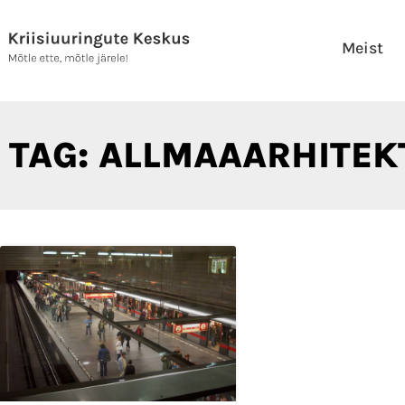
Skip
to
Meist
content
TAG: ALLMAAARHITE