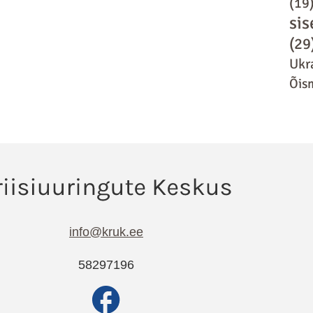
(19
sis
(29
Ukr
Õis
info@kruk.ee
58297196