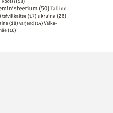
)
Rootsi
(18)
eministeerium
(50)
Tallinn
)
ukraina
(26)
tsiviilkaitse
(17)
aine
(18)
varjend
(14)
Väike-
mäe
(16)