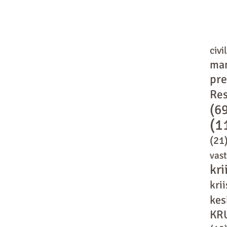
civi
ma
pr
Res
(6
(1
(21
vas
kri
kri
kes
KR