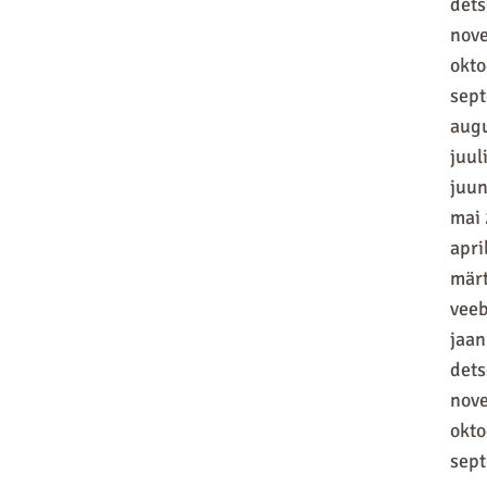
det
nov
okt
sep
aug
juul
juun
mai
apri
mär
vee
jaan
det
nov
okt
sep