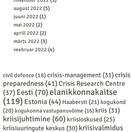
november 2022
(3)
august 2022
(5)
juuni 2022
(1)
mai 2022
(2)
aprill 2022
(2)
märts 2022
(3)
veebruar 2022
(4)
crisis
crisis-management
(31)
civil defence
(18)
preparedness
(41)
Crisis Research Centre
elanikkonnakaitse
Eesti
(70)
(37)
(119)
Estonia
(44)
Haabersti
(21)
kogukond
kriis
(31)
(20)
kogukonna vastupanuvõime
(16)
kriisijuhtimine
(60)
kriisioskused
(25)
kriisivalmidus
kriisiuuringute keskus
(30)