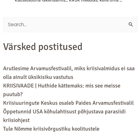
Kaoseteooria rakendamisest epideemiate kriisijuhtimisel
KRUK meedias: kelle oma on kõrghariduskriis?
Search
for:
Värsked postitused
Arutlesime Arvamusfestivalil, miks kriisivalmidus ei saa
olla ainult üksikisiku vastutus
KRIISIVAADE | Huthide kättemaks: mis see meisse
puutub?
Kriisiuuringute Keskus osaleb Paides Arvamusfestivalil
Õppetunnid USA kõhulahtisust põhjustava parasiidi
kriisiohjest
Tule Nõmme kriisivõrgustiku koolitustele