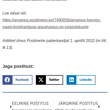
Loe edasi siit:
https://arvamus.postimees.ee/7490058/arvamus-hannes-
nagel-korghariduse-alarahastus-on-julgeolekuoht
Artikkel ilmus Postimehe paberkandjal 1. aprillil 2022 (nr 64,
lk 13).
Jaga postitust:
Facebook
Twitter
Linkedin
Prev
Next
EELMINE POSTITUS
JÄRGMINE POSTITUS