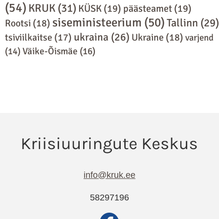
(54)
KRUK
(31)
KÜSK
(19)
päästeamet
(19)
siseministeerium
(50)
Tallinn
(29)
Rootsi
(18)
ukraina
(26)
Ukraine
(18)
tsiviilkaitse
(17)
varjend
(14)
Väike-Õismäe
(16)
info@kruk.ee
58297196