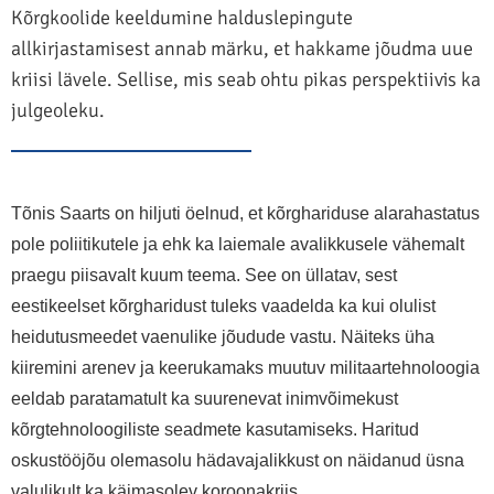
Kõrgkoolide keeldumine halduslepingute
allkirjastamisest annab märku, et hakkame jõudma uue
kriisi lävele. Sellise, mis seab ohtu pikas perspektiivis ka
julgeoleku.
Tõnis Saarts on hiljuti öelnud, et kõrghariduse alarahastatus
pole poliitikutele ja ehk ka laiemale avalikkusele vähemalt
praegu piisavalt kuum teema. See on üllatav, sest
eestikeelset kõrgharidust tuleks vaadelda ka kui olulist
heidutusmeedet vaenulike jõudude vastu. Näiteks üha
kiiremini arenev ja keerukamaks muutuv militaartehnoloogia
eeldab paratamatult ka suurenevat inimvõimekust
kõrgtehnoloogiliste seadmete kasutamiseks. Haritud
oskustööjõu olemasolu hädavajalikkust on näidanud üsna
valulikult ka käimasolev koroonakriis.