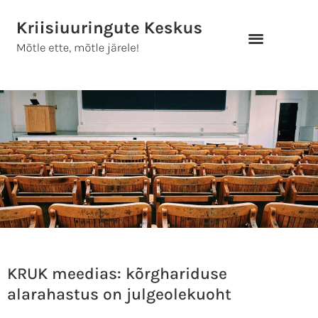
Skip
to
content
KRUK meedias: kõrghariduse
alarahastus on julgeolekuoht