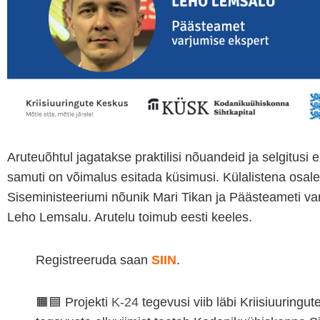
Aruteuõhtul jagatakse praktilisi nõuandeid ja selgitusi e
samuti on võimalus esitada küsimusi. Külalistena osal
Siseministeeriumi nõunik Mari Tikan ja Päästeameti va
Leho Lemsalu. Arutelu toimub eesti keeles.
Registreeruda saan
SIIN
.
🟧🟦 Projekti
K-24
tegevusi viib läbi Kriisiuuringut