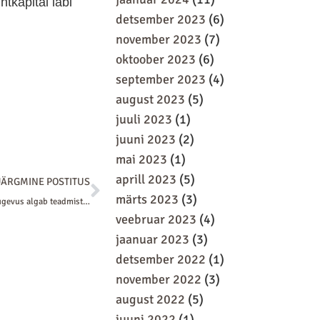
tkapital läbi
detsember 2023
(6)
november 2023
(7)
oktoober 2023
(6)
september 2023
(4)
august 2023
(5)
juuli 2023
(1)
juuni 2023
(2)
mai 2023
(1)
Next
aprill 2023
(5)
JÄRGMINE POSTITUS
märts 2023
(3)
VÕIMALUS | Kogukondlik tugevus algab teadmistest
veebruar 2023
(4)
jaanuar 2023
(3)
detsember 2022
(1)
november 2022
(3)
august 2022
(5)
juuni 2022
(1)