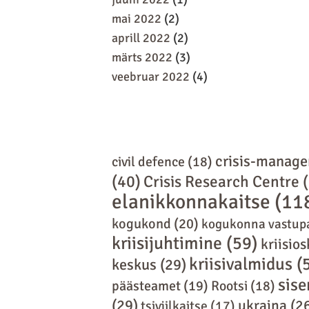
mai 2022
(2)
aprill 2022
(2)
märts 2022
(3)
veebruar 2022
(4)
crisis-manag
civil defence
(18)
(40)
Crisis Research Centre
(
elanikkonnakaitse
(11
kogukond
(20)
kogukonna vastup
kriisijuhtimine
(59)
kriisio
kriisivalmidus
(
keskus
(29)
sis
päästeamet
(19)
Rootsi
(18)
(29)
ukraina
(2
tsiviilkaitse
(17)