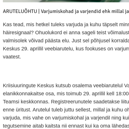
ARUTELUÕHTU | Varjumiskohad ja varjendid ehk millal ja
Kas tead, mis hetkel tuleks varjuda ja kuhu täpselt min
häiresignaal? Ohuolukord ei anna sageli teist võimalus
valmisolek võivad päästa elu. Just sel põhjusel korrald
Keskus 29. aprillil veebiarutelu, kus fookuses on varjumi
vaatest.
Kriisiuuringute Keskus kutsub osalema veebiarutelul V
elanikkonnakaitse osa, mis toimub 29. aprillil kell 18:0
Teamsi keskkonnas. Registreerunutele saadetakse liitu
enne üritust. Arutelul tuleb juttu sellest, millal ja kuhu 
varjuda, mis vahe on varjumiskohal ja varjendil ning ku
tegutsemine aitab kaitsta nii ennast kui ka oma lähedas