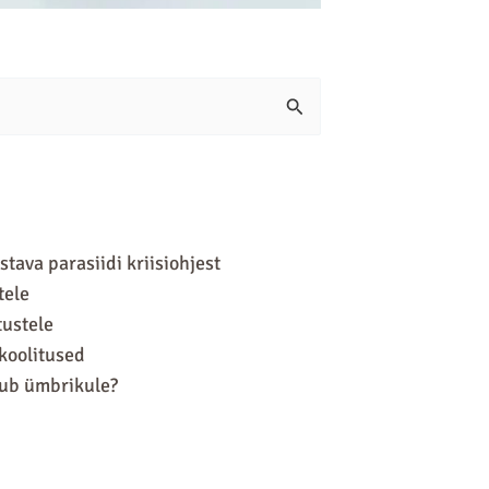
ava parasiidi kriisiohjest
tele
tustele
 koolitused
hub ümbrikule?