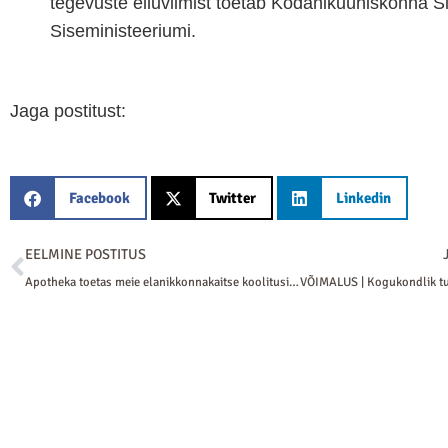
tegevuste elluviimist toetab Kodanikuühiskonna Sih
Siseministeeriumi.
Jaga postitust:
Facebook
Twitter
Linkedin
Prev
EELMINE POSTITUS
Apotheka toetas meie elanikkonnakaitse koolitusi vajalike meditsiininäidistega