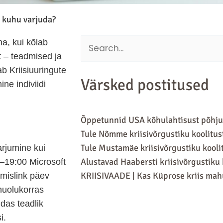
 kuhu varjuda?
na, kui kõlab
Search
t – teadmised ja
for:
ab Kriisiuuringute
Värsked postitused
ne indiviidi
Õppetunnid USA kõhulahtisust põhjust
Tule Nõmme kriisivõrgustiku koolitus
Tule Mustamäe kriisivõrgustiku kooli
arjumine kui
Alustavad Haabersti kriisivõrgustiku
0–19:00 Microsoft
KRIISIVAADE | Kas Küprose kriis ma
mislink päev
ohuolukorras
idas teadlik
i.