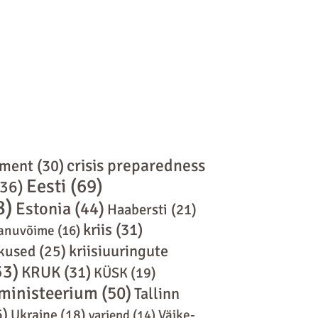
crisis preparedness
ement
(30)
Eesti
(69)
36)
8)
Estonia
(44)
Haabersti
(21)
kriis
(31)
anuvõime
(16)
kriisiuuringute
skused
(25)
53)
KRUK
(31)
KÜSK
(19)
eministeerium
(50)
Tallinn
6)
Ukraine
(18)
varjend
(14)
Väike-