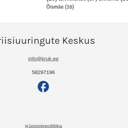
Õismäe
(16)
info@kruk.ee
58297196
Küpsistepoliitika