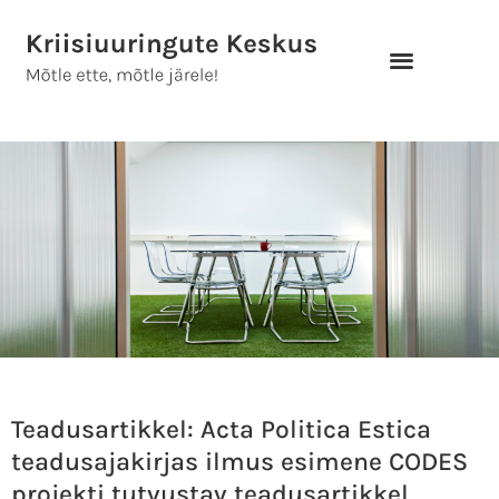
Skip
to
content
Teadusartikkel: Acta Politica Estica
teadusajakirjas ilmus esimene CODES
projekti tutvustav teadusartikkel