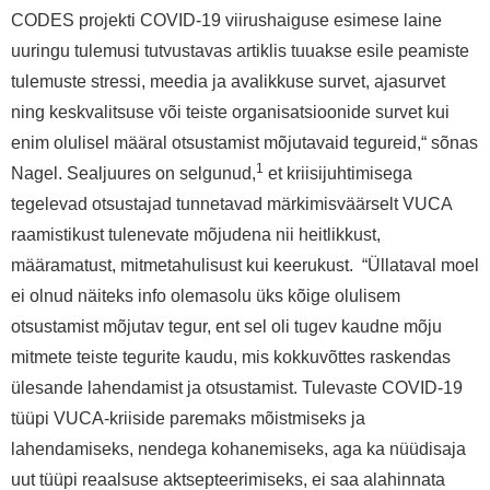
CODES projekti COVID-19 viirushaiguse esimese laine
uuringu tulemusi tutvustavas artiklis tuuakse esile peamiste
tulemuste stressi, meedia ja avalikkuse survet, ajasurvet
ning keskvalitsuse või teiste organisatsioonide survet kui
enim olulisel määral otsustamist mõjutavaid tegureid,“ sõnas
1
Nagel. Sealjuures on selgunud,
et kriisijuhtimisega
tegelevad otsustajad tunnetavad märkimisväärselt VUCA
raamistikust tulenevate mõjudena nii heitlikkust,
määramatust, mitmetahulisust kui keerukust.
“Üllataval moel
ei olnud näiteks info olemasolu üks kõige olulisem
otsustamist mõjutav tegur, ent sel oli tugev kaudne mõju
mitmete teiste tegurite kaudu, mis kokkuvõttes raskendas
ülesande lahendamist ja otsustamist. Tulevaste COVID-19
tüüpi VUCA-kriiside paremaks mõistmiseks ja
lahendamiseks, nendega kohanemiseks, aga ka nüüdisaja
uut tüüpi reaalsuse aktsepteerimiseks, ei saa alahinnata