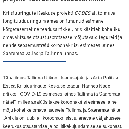
Kriisiuuringute Keskuse projekti
CODES
all toimuva
longituuduuringu raames on ilmunud esimene
kõrgetasemeline teadusartikkel, mis käsitleb kohaliku
omavalitsuse otsustusprotsesse mõjutavaid tegureid ja
nende seosemustreid koroonakriisi esimeses laines
Saaremaa vallas ja Tallinna linnas.
Täna ilmus Tallinna Ülikooli teadusajakirjas Acta Politica
Estica Kriisiuuringute Keskuse teaduri Hannes Nageli
artikkel “COVID-19 esimeses laines Tallinna ja Saaremaa
näitel”,
milles analüüsitakse koroonakriisi esimese laine
mõju kohalike omavalitsustele Tallinna ja Saaremaa näitel.
„Artiklis on luubi all koroonakriisist tulenevate väljakutsete
keerukus otsustamise ja poliitikakujundamise seisukohast.