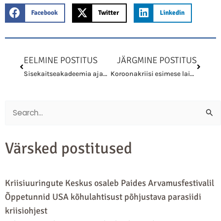
Facebook
Twitter
Linkedin
Prev
Next
EELMINE POSTITUS
JÄRGMINE POSTITUS
Sisekaitseakadeemia ajakirjas „Verbis Aut Re“ ilmus artikkel kriisides otsustamist mõjutavatest teguritest
Koroonakriisi esimese laine suursündmuste kriisijuhtimise otsuseid mõjutanud tegurid Kirkorovi kontserdi ja Saaremaa võrkpallimängude näitel
Search
for:
Värsked postitused
Kriisiuuringute Keskus osaleb Paides Arvamusfestivalil
Õppetunnid USA kõhulahtisust põhjustava parasiidi
kriisiohjest