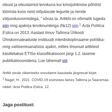
otsust ja otsustamist tervikuna kui kriisijuhtimise põhilist
tööriista koos neid mõjutavate tegurite ja nende
väljundusvormidega, “ sõnas ta.
Artiklit on võimalik lugeda
1
siin
ning ajakirja terviknumbriga (
№
12)
siin
.
Acta Politica
Estica
on 2013. Aastast ilmuv Tallinna Ülikooli
Ühiskonnateaduste instituudi interdistsiplinaarne poliitika-
ning valitsemisanalüüsi ajakiri, milles ilmunud artikleid
käsitletakse ETISe klassifikatsiooni järgi 1.2. taseme
publikatsioonidena. Loe lähemalt
siit
.
Artikli sisule viitamiseks soovitame kasutada järgnevat kirjet:
1
Nagel, H., 2021. COVID
-19 esimeses laines Tallinna ja Saaremaa
näitel.
Acta Politica Estica
, 12.
Jaga postitust: