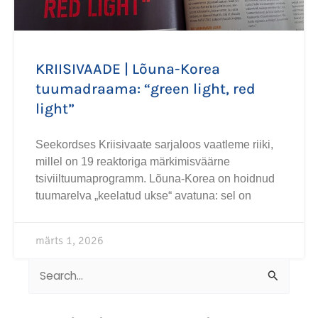
KRIISIVAADE | Lõuna-Korea
tuumadraama: “green light, red
light”
Seekordses Kriisivaate sarjaloos vaatleme riiki,
millel on 19 reaktoriga märkimisväärne
tsiviiltuumaprogramm. Lõuna-Korea on hoidnud
tuumarelva „keelatud ukse“ avatuna: sel on
märts 1, 2026
Search
for: