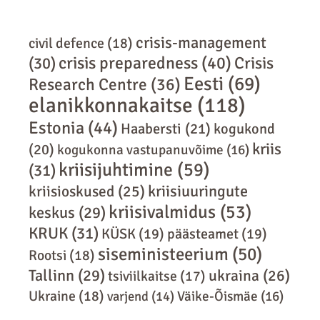
crisis-management
civil defence
(18)
crisis preparedness
(40)
Crisis
(30)
Eesti
(69)
Research Centre
(36)
elanikkonnakaitse
(118)
Estonia
(44)
Haabersti
(21)
kogukond
kriis
(20)
kogukonna vastupanuvõime
(16)
kriisijuhtimine
(59)
(31)
kriisiuuringute
kriisioskused
(25)
kriisivalmidus
(53)
keskus
(29)
KRUK
(31)
KÜSK
(19)
päästeamet
(19)
siseministeerium
(50)
Rootsi
(18)
Tallinn
(29)
ukraina
(26)
tsiviilkaitse
(17)
Ukraine
(18)
varjend
(14)
Väike-Õismäe
(16)