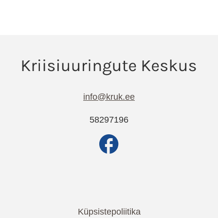
info@kruk.ee
58297196
Küpsistepoliitika