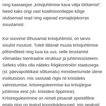
ning kaasaegse „kriisijuhtimise kava välja töötamist“.
Need kaks ongi vast koalitsioonileppe kõige
olulisemad read ning vajavad esmajärjekorras
sisustamist.
Kui soovime tõhusamat kriisijuhtimist, on tarvis
sisulist muutust. Tuleb läbivalt muuta kriisijuhtimise
põhimõtteid ning luua ka uus, selle teostamist
võimaldav tsentraalne struktuur ja juhtimissüsteem.
Selleks võiks olla näiteks Riigikontrolöri staatusega
(st. päevapoliitikast sõltumatu) ministeeriumide ülene
institutsioon, mis vastutab riigis nii kriisideks
valmistumise, kriisireguleerimise kui kriisijärgse
juhtimise eest (sh. kriisidest õppimine).
Kriisireguleerimine on nimelt piisavalt spetsiifiline
eriala ning on teatud koondpädevused, mis peaksid