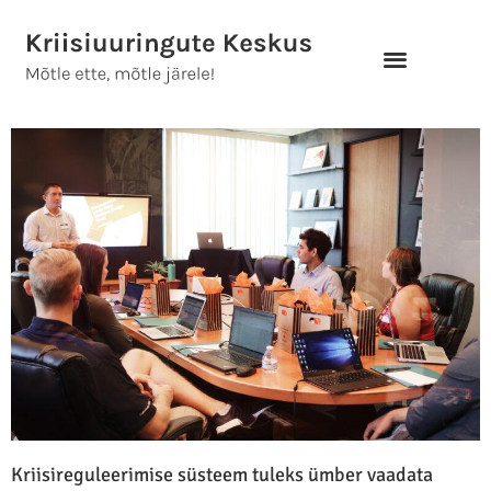
Skip
to
content
Kriisireguleerimise süsteem tuleks ümber vaadata