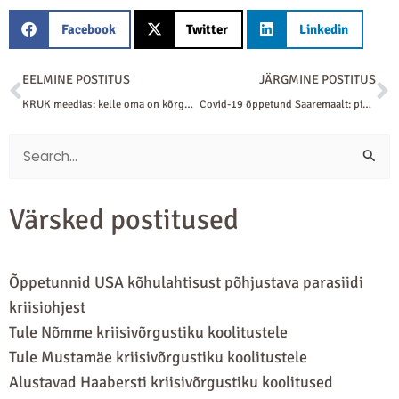
Facebook
Twitter
Linkedin
Prev
N
EELMINE POSTITUS
JÄRGMINE POSTITUS
KRUK meedias: kelle oma on kõrghariduskriis?
Covid-19 õppetund Saaremaalt: pikalt kestvas kriisis lähtutakse varasemast kogemusest
Search
for:
Värsked postitused
Õppetunnid USA kõhulahtisust põhjustava parasiidi
kriisiohjest
Tule Nõmme kriisivõrgustiku koolitustele
Tule Mustamäe kriisivõrgustiku koolitustele
Alustavad Haabersti kriisivõrgustiku koolitused