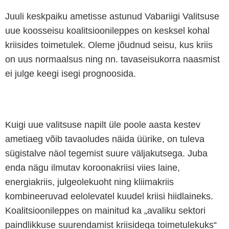
Juuli keskpaiku ametisse astunud Vabariigi Valitsuse
uue koosseisu koalitsioonileppes on kesksel kohal
kriisides toimetulek. Oleme jõudnud seisu, kus kriis
on uus normaalsus ning nn. tavaseisukorra naasmist
ei julge keegi isegi prognoosida.
Kuigi uue valitsuse napilt üle poole aasta kestev
ametiaeg võib tavaoludes näida üürike, on tuleva
sügistalve näol tegemist suure väljakutsega. Juba
enda nägu ilmutav koroonakriisi viies laine,
energiakriis, julgeolekuoht ning kliimakriis
kombineeruvad eelolevatel kuudel kriisi hiidlaineks.
Koalitsioonileppes on mainitud ka „avaliku sektori
paindlikkuse suurendamist kriisidega toimetulekuks“