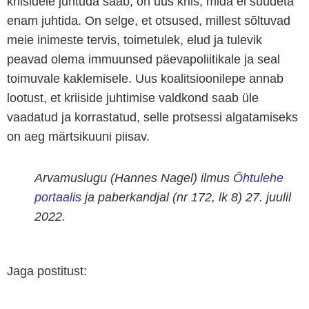
kriisidele juhtuda saab, on uus kriis, mida ei suudeta
enam juhtida. On selge, et otsused, millest sõltuvad
meie inimeste tervis, toimetulek, elud ja tulevik
peavad olema immuunsed päevapoliitikale ja seal
toimuvale kaklemisele. Uus koalitsioonilepe annab
lootust, et kriiside juhtimise valdkond saab üle
vaadatud ja korrastatud, selle protsessi algatamiseks
on aeg märtsikuuni piisav.
Arvamuslugu (Hannes Nagel) ilmus
Õhtulehe
portaalis
ja paberkandjal (nr 172, lk 8) 27. juulil
2022.
Jaga postitust: