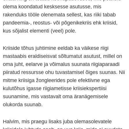
olema koondatud kesksesse asutusse, mis
rakenduks tööle olenemata sellest, kas riiki tabab
pandeemia-, reostus- või põgenikekriis ehk kriisid,
kus sõjalist elementi (veel) pole.
Kriiside tõhus juhtimine eeldab ka väikese riigi
mastaabis eraldiseisvat sõltumatut asutust, millel on
oma juht, eelarve ja võimalus suunata riigiaparaadi
piiratud ressursse ohu tuvastamisel õiges suunas. Nii
mitme kriisiga žongleerides pole efektiivne ega
kulutõhus igasse riigiametisse kriisiekspertiisi
suunamine, mis vastavalt oma äranägemisele
olukorda suunab.
Halvim, mis praegu lisaks juba olemasolevatele