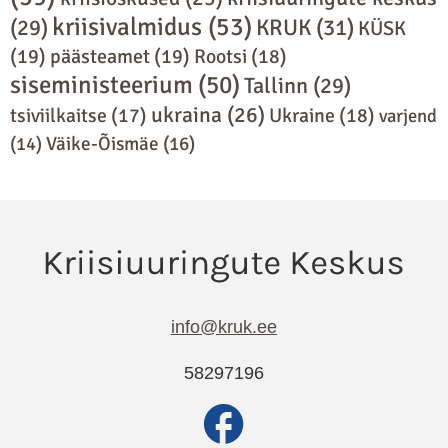
kriisivalmidus
(53)
(29)
KRUK
(31)
KÜSK
(19)
päästeamet
(19)
Rootsi
(18)
siseministeerium
(50)
Tallinn
(29)
ukraina
(26)
Ukraine
(18)
tsiviilkaitse
(17)
varjend
(14)
Väike-Õismäe
(16)
info@kruk.ee
58297196