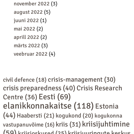
november 2022
(3)
august 2022
(5)
juuni 2022
(1)
mai 2022
(2)
aprill 2022
(2)
märts 2022
(3)
veebruar 2022
(4)
crisis-management
(30)
civil defence
(18)
crisis preparedness
(40)
Crisis Research
Eesti
(69)
Centre
(36)
elanikkonnakaitse
(118)
Estonia
(44)
Haabersti
(21)
kogukond
(20)
kogukonna
kriisijuhtimine
kriis
(31)
vastupanuvõime
(16)
(59)
kriisiuuringute keskus
kriisioskused
(25)