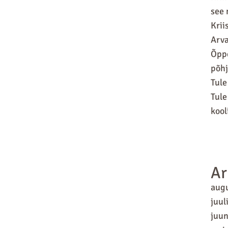
see 
Krii
Arva
Õppe
põhj
Tule
Tule
kool
Ar
aug
juul
juun