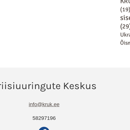
KR
(19
sis
(29
Ukr
Õis
info@kruk.ee
58297196