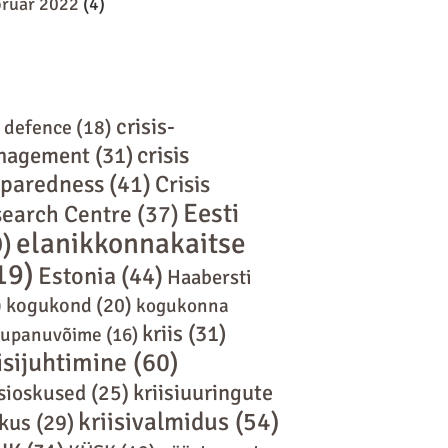
bruar 2022
(4)
crisis-
l defence
(18)
crisis
nagement
(31)
eparedness
(41)
Crisis
Eesti
earch Centre
(37)
elanikkonnakaitse
9)
19)
Estonia
(44)
Haabersti
)
kogukond
(20)
kogukonna
kriis
(31)
tupanuvõime
(16)
isijuhtimine
(60)
kriisiuuringute
isioskused
(25)
kriisivalmidus
(54)
kus
(29)