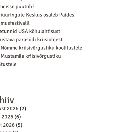
meisse puutub?
siuuringute Keskus osaleb Paides
musfestivalil
tunnid USA kõhulahtisust
ustava parasiidi kriisiohjest
 Nõmme kriisivõrgustiku koolitustele
 Mustamäe kriisivõrgustiku
itustele
hiiv
ust 2026
(2)
i 2026
(6)
i 2026
(5)