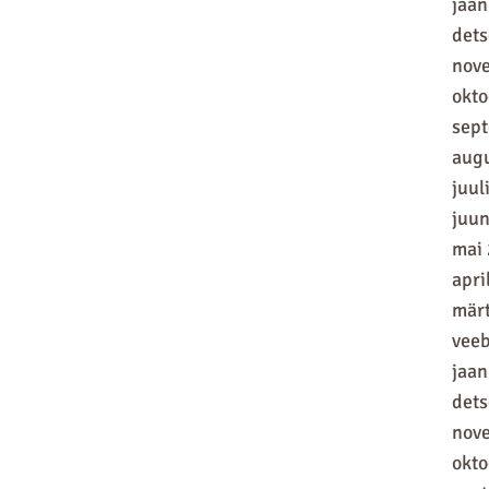
jaan
det
nov
okt
sep
aug
juul
juun
mai
apri
mär
vee
jaan
det
nov
okt