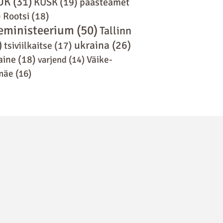
UK
(31)
KÜSK
(19)
päästeamet
)
Rootsi
(18)
eministeerium
(50)
Tallinn
)
ukraina
(26)
tsiviilkaitse
(17)
aine
(18)
varjend
(14)
Väike-
mäe
(16)