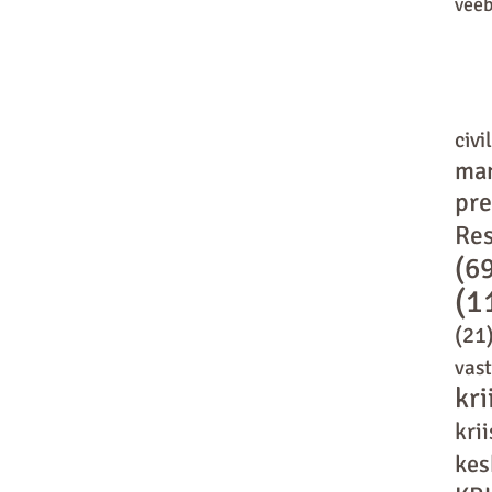
vee
civi
ma
pr
Res
(6
(1
(21
vas
kri
kri
kes