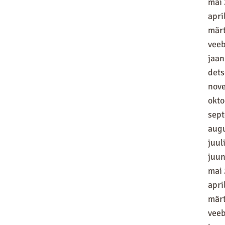
mai
apri
mär
vee
jaan
det
nov
okt
sep
aug
juul
juun
mai
apri
mär
vee