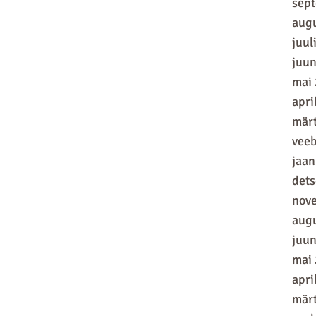
sep
aug
juul
juun
mai
apri
mär
vee
jaan
det
nov
aug
juun
mai
apri
mär