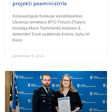
projekti peaministrile
Kriisiuuringute Keskuse koostööpartner,
Ukrainas toimetava MTÜ Poruch (Поруч)
esindaja Maria Tyshchenko külastas 9.
detsembril Eesti saatkonda Kiievis, kuhu oli
Kiievi
detsember 9, 2024