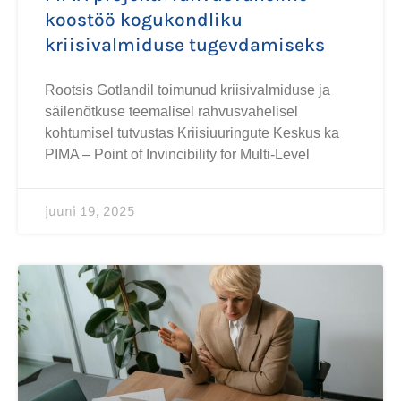
koostöö kogukondliku
kriisivalmiduse tugevdamiseks
Rootsis Gotlandil toimunud kriisivalmiduse ja
säilenõtkuse teemalisel rahvusvahelisel
kohtumisel tutvustas Kriisiuuringute Keskus ka
PIMA – Point of Invincibility for Multi-Level
juuni 19, 2025