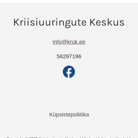
info@kruk.ee
58297196
Küpsistepoliitika