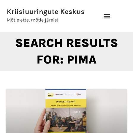
Skip
to
content
SEARCH RESULTS
FOR: PIMA
Page
Page