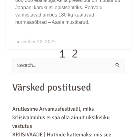
880 000 elanikuga Akita prefektuur on muutunud
Jaapani karukriisi epistsentriks. Peavalu
valmistavad umbes 180 kg kaaluvad
hurmaasõbrad – Aasia mustkarud.
november 22, 2025
1
2
Search
for:
Värsked postitused
Arutlesime Arvamusfestivalil, miks
kriisivalmidus ei saa olla ainult üksikisiku
vastutus
KRIISIVAADE | Huthide kättemaks: mis see