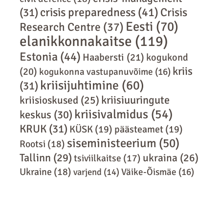
crisis preparedness
(41)
Crisis
(31)
Eesti
(70)
Research Centre
(37)
elanikkonnakaitse
(119)
Estonia
(44)
Haabersti
(21)
kogukond
kriis
(20)
kogukonna vastupanuvõime
(16)
kriisijuhtimine
(60)
(31)
kriisiuuringute
kriisioskused
(25)
kriisivalmidus
(54)
keskus
(30)
KRUK
(31)
KÜSK
(19)
päästeamet
(19)
siseministeerium
(50)
Rootsi
(18)
Tallinn
(29)
ukraina
(26)
tsiviilkaitse
(17)
Ukraine
(18)
varjend
(14)
Väike-Õismäe
(16)