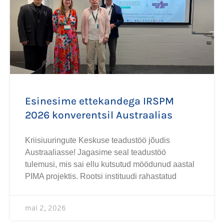
Esinesime ettekandega IRSPM
2026 konverentsil Austraalias
Kriisiuuringute Keskuse teadustöö jõudis
Austraaliasse! Jagasime seal teadustöö
tulemusi, mis sai ellu kutsutud möödunud aastal
PIMA projektis. Rootsi instituudi rahastatud
mai 2, 2026