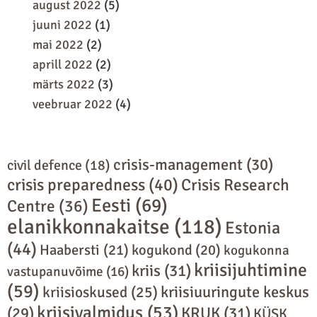
august 2022
(5)
juuni 2022
(1)
mai 2022
(2)
aprill 2022
(2)
märts 2022
(3)
veebruar 2022
(4)
crisis-management
(30)
civil defence
(18)
crisis preparedness
(40)
Crisis Research
Eesti
(69)
Centre
(36)
elanikkonnakaitse
(118)
Estonia
(44)
Haabersti
(21)
kogukond
(20)
kogukonna
kriisijuhtimine
kriis
(31)
vastupanuvõime
(16)
(59)
kriisiuuringute keskus
kriisioskused
(25)
kriisivalmidus
(53)
(29)
KRUK
(31)
KÜSK