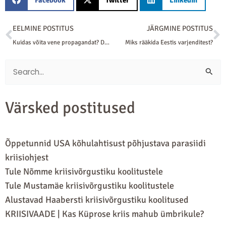
Prev
N
EELMINE POSTITUS
JÄRGMINE POSTITUS
Kuidas võita vene propagandat? DMF 2023 globaalsel konverentsil
Miks rääkida Eestis varjenditest?
Search
for:
Värsked postitused
Õppetunnid USA kõhulahtisust põhjustava parasiidi
kriisiohjest
Tule Nõmme kriisivõrgustiku koolitustele
Tule Mustamäe kriisivõrgustiku koolitustele
Alustavad Haabersti kriisivõrgustiku koolitused
KRIISIVAADE | Kas Küprose kriis mahub ümbrikule?