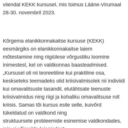
viiendal KEKK kursusel, mis toimus Lääne-Virumaal
28-30. novembril 2023.
Kõrgema elanikkonnakaitse kursuse (KEKK)
eesmärgiks on elanikkonnakaitse laiem
mõtestamine ning riigiülese võrgustiku loomine
inimestest, kel on valdkonnas baasteadmised.
„Kursusel oli nii teoreetiline kui praktiline osa,
keskseteks teemadeks olid kriisivalmisolek nii indiviidi
kui omavalitsuste tasandil, elutähtsate teenuste
kriisivalmidus ning riigi ja kohaliku omavalitsuse roll
kriisis. Samas tõi kursus esile selle, kuivõrd
tükeldatud on valdkond ning
struktuursete probleemide esinemise valdkondades,