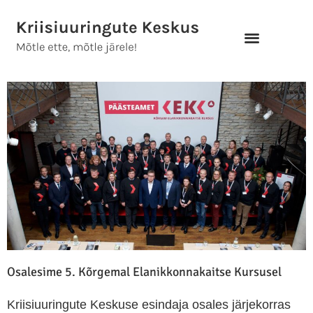
Skip
to
content
Osalesime 5. Kõrgemal Elanikkonnakaitse Kursusel
Kriisiuuringute Keskuse esindaja osales järjekorras