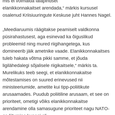
mis ei võimalda laiapindset
elanikkonnakaitset arendada,“ märkis kursusel
osalenud Kriisiuuringute Keskuse juht Hannes Nagel.
„Meediaruumis räägitakse peamiselt valdkonna
püsirahastusest, aga esinevad ka õiguslikud
probleemid ning mured riigihangetega, kus
domineerib jäik ametnike vaade. Elanikkonnakaitses
tuleb hakata võtma pikki samme, et jõuda
ligilähedalegi sõjalisele riigikaitsele,“ märkis ta.
Murelikuks teeb seegi, et elanikkonnakaitse
mõtestamises on suured erinevused nii
ministeeriumide, ametite kui tipp-poliitikute
arusaamades. Puudub poliitiline arusaam, et see on
prioriteet, ometigi võiks elanikkonnakaitse
arendamine olla samasugune prioriteet nagu NATO-