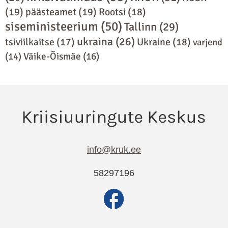
(19)
päästeamet
(19)
Rootsi
(18)
siseministeerium
(50)
Tallinn
(29)
ukraina
(26)
Ukraine
(18)
tsiviilkaitse
(17)
varjend
(14)
Väike-Õismäe
(16)
info@kruk.ee
58297196