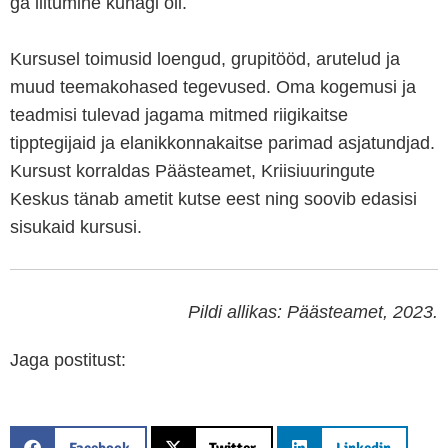
ga liitumine kunagi oli.
Kursusel toimusid loengud, grupitööd, arutelud ja
muud teemakohased tegevused. Oma kogemusi ja
teadmisi tulevad jagama mitmed riigikaitse
tipptegijaid ja elanikkonnakaitse parimad asjatundjad.
Kursust korraldas Päästeamet, Kriisiuuringute
Keskus tänab ametit kutse eest ning soovib edasisi
sisukaid kursusi.
Pildi allikas: Päästeamet, 2023.
Jaga postitust:
Facebook
Twitter
Linkedin