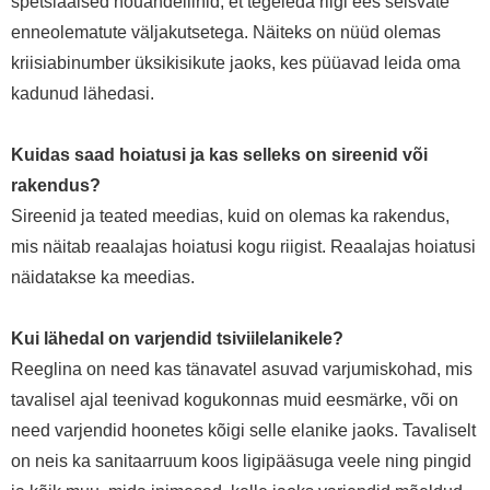
spetsiaalsed nõuandeliinid, et tegeleda riigi ees seisvate
enneolematute väljakutsetega. Näiteks on nüüd olemas
kriisiabinumber üksikisikute jaoks, kes püüavad leida oma
kadunud lähedasi.
Kuidas saad hoiatusi ja kas selleks on sireenid või
rakendus?
Sireenid ja teated meedias, kuid on olemas ka rakendus,
mis näitab reaalajas hoiatusi kogu riigist. Reaalajas hoiatusi
näidatakse ka meedias.
Kui lähedal on
varjendid
tsiviilelanikele?
Reeglina on need kas tänavatel asuvad varjumiskohad, mis
tavalisel ajal teenivad kogukonnas muid eesmärke, või on
need varjendid hoonetes kõigi selle elanike jaoks. Tavaliselt
on neis ka sanitaarruum koos ligipääsuga veele ning pingid