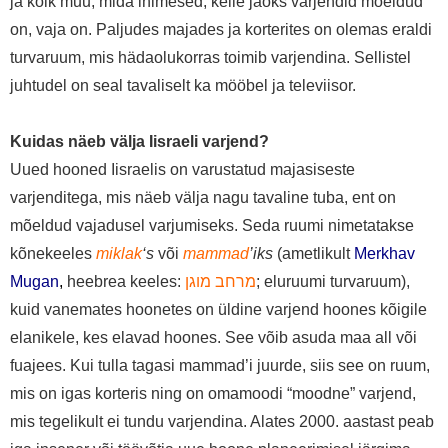
ja kõik muu, mida inimesed, kelle jaoks varjendid mõeldud
on, vaja on. Paljudes majades ja korterites on olemas eraldi
turvaruum, mis hädaolukorras toimib varjendina. Sellistel
juhtudel on seal tavaliselt ka mööbel ja televiisor.
Kuidas näeb välja Iisraeli varjend?
Uued hooned Iisraelis on varustatud majasiseste
varjenditega, mis näeb välja nagu tavaline tuba, ent on
mõeldud vajadusel varjumiseks. Seda ruumi nimetatakse
kõnekeeles
miklak
‘s
või
mammad
’iks
(ametlikult
Merkhav
Mugan
,
heebrea keeles:
מרחב מוגן
; eluruumi turvaruum),
kuid vanemates hoonetes on üldine varjend hoones kõigile
elanikele, kes elavad hoones. See võib asuda maa all või
fuajees. Kui tulla tagasi mammad’i juurde, siis see on ruum,
mis on igas korteris ning on omamoodi “moodne” varjend,
mis tegelikult ei tundu varjendina. Alates 2000. aastast peab