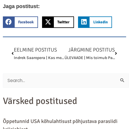
Jaga postitust:
Facebook
Twitter
Linkedin
Prev
Next
EELMINE POSTITUS
JÄRGMINE POSTITUS
Indrek Saarepera | Kas meie majad kaitsevad meid?
ÜLEVAADE | Mis toimub Panamas?
Search
for:
Värsked postitused
Õppetunnid USA kõhulahtisust põhjustava parasiidi