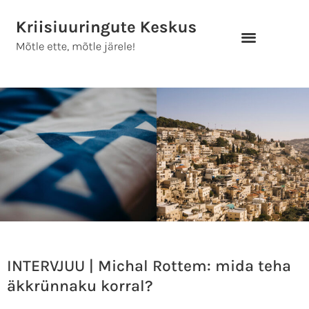
Skip
to
content
INTERVJUU | Michal Rottem: mida teha
äkkrünnaku korral?