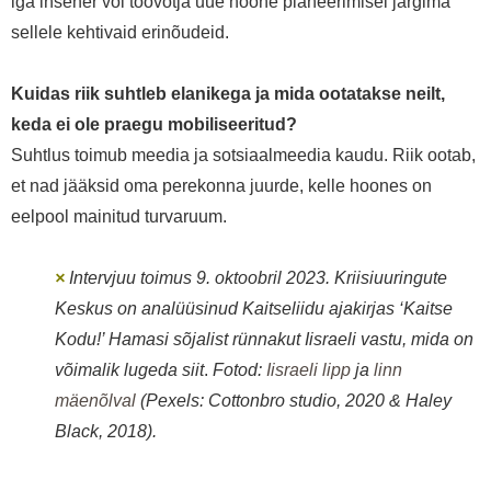
iga insener või töövõtja uue hoone planeerimisel järgima
sellele kehtivaid erinõudeid.
Kuidas riik suhtleb elanikega
ja m
ida ootatakse
neilt,
ke
da
ei ole praegu mobiliseeritud?
Suhtlus toimub meedia ja sotsiaalmeedia kaudu. Riik ootab,
et nad jääksid oma perekonna juurde, kelle hoones on
eelpool mainitud turvaruum.
×
Intervjuu toimus 9. oktoobril 2023. Kriisiuuringute
Keskus on analüüsinud Kaitseliidu ajakirjas ‘Kaitse
Kodu!’ Hamasi sõjalist rünnakut Iisraeli vastu, mida on
võimalik lugeda siit
.
Fotod:
Iisraeli lipp
ja
linn
mäenõlval
(Pexels: Cottonbro studio, 2020 & Haley
Black, 2018).