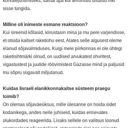
kõrvalejuhtimiseks, samal ajal kui terroristid üritasid riiki
sisse tungida.
Milline oli inimeste esmane reaktsioon?
Kui sireenid kõlasid, kiirustasin mina ja mu pere varjendisse,
et otsida kaitset raketiohu eest. Alates selle algusest oleme
elanud sõjavalmiduses. Kuigi meie piirkonnas ei ole ühtegi
raketisihtmärki olnud, on uudised arvukatest ohvritest,
vigastustest ja juutide röövimistest Gazasse mind ja paljusid
mu sõpru sügavalt mõjutanud.
Kuidas Iisraeli elanikkonnakaitse süsteem praegu
toimib?
On olemas sõjaväeüksus, mille ülesanne on hoida sidet
kodanikega, andes neile juhiseid, kuidas erinevates
olukordades reageerida. Lisaks sellele on valitsus loonud