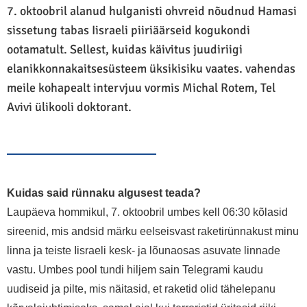
7. oktoobril alanud hulganisti ohvreid nõudnud Hamasi
sissetung tabas Iisraeli piiriäärseid kogukondi
ootamatult. Sellest, kuidas käivitus juudiriigi
elanikkonnakaitsesüsteem üksikisiku vaates. vahendas
meile kohapealt intervjuu vormis Michal Rotem, Tel
Avivi ülikooli doktorant.
Kuidas sai
d
rünnaku algusest teada?
Laupäeva hommikul, 7. oktoobril umbes kell 06:30 kõlasid
sireenid, mis andsid märku eelseisvast raketirünnakust minu
linna ja teiste Iisraeli kesk- ja lõunaosas asuvate linnade
vastu. Umbes pool tundi hiljem sain Telegrami kaudu
uudiseid ja pilte, mis näitasid, et raketid olid tähelepanu