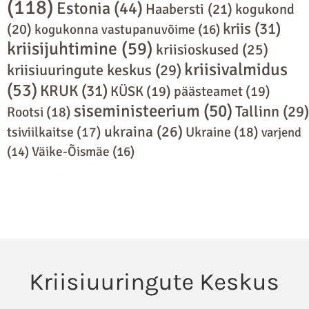
(118)
Estonia
(44)
Haabersti
(21)
kogukond
kriis
(31)
(20)
kogukonna vastupanuvõime
(16)
kriisijuhtimine
(59)
kriisioskused
(25)
kriisivalmidus
kriisiuuringute keskus
(29)
(53)
KRUK
(31)
KÜSK
(19)
päästeamet
(19)
siseministeerium
(50)
Tallinn
(29)
Rootsi
(18)
ukraina
(26)
Ukraine
(18)
tsiviilkaitse
(17)
varjend
(14)
Väike-Õismäe
(16)