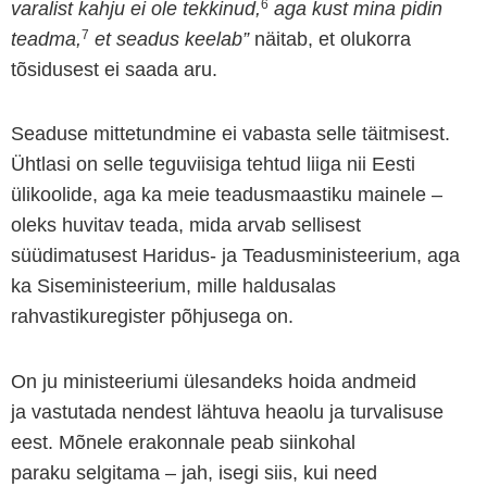
6
varalist kahju ei ole tekkinud,
aga kust mina pidin
7
teadma,
et seadus keelab”
näitab, et olukorra
tõsidusest ei saada aru.
Seaduse mittetundmine ei vabasta selle täitmisest.
Ühtlasi on selle teguviisiga tehtud liiga nii Eesti
ülikoolide, aga ka meie teadusmaastiku mainele –
oleks huvitav teada, mida arvab sellisest
süüdimatusest Haridus- ja Teadusministeerium, aga
ka Siseministeerium, mille haldusalas
rahvastikuregister põhjusega on.
On ju ministeeriumi ülesandeks hoida andmeid
ja vastutada nendest lähtuva heaolu ja turvalisuse
eest. Mõnele erakonnale peab siinkohal
paraku selgitama – jah, isegi siis, kui need