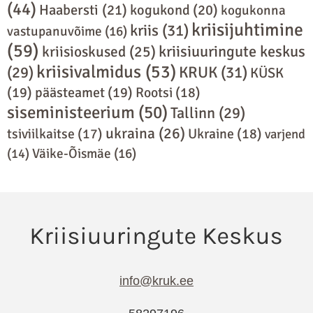
(44)
Haabersti
(21)
kogukond
(20)
kogukonna
kriisijuhtimine
kriis
(31)
vastupanuvõime
(16)
(59)
kriisiuuringute keskus
kriisioskused
(25)
kriisivalmidus
(53)
(29)
KRUK
(31)
KÜSK
(19)
päästeamet
(19)
Rootsi
(18)
siseministeerium
(50)
Tallinn
(29)
ukraina
(26)
Ukraine
(18)
tsiviilkaitse
(17)
varjend
(14)
Väike-Õismäe
(16)
info@kruk.ee