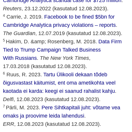
Cambridge Analytica scandal case for $725 million
.
Reuters
, 23.12.2022 (kasutatud 12.08.2023).
4
Carrie, J. 2019.
Facebook to be fined $5bn for
Cambridge Analytica privacy violations – reports
.
The Guardian
, 12.07.2019 (kasutatud 12.08.2023).
5
Hakim, D. &amp; Rosenberg, M. 2018.
Data Firm
Tied to Trump Campaign Talked Business
With Russians
.
The New York Times
,
17.03.2018 (kasutatud 12.08.2023).
6
Ruus, R. 2023.
Tartu Ülikooli dekaan tõdeb
õigusvastast käitumist, ent oma ametikohta veel
kaotada ei karda: keegi ei saanud rahalist kahju
.
Delfi
, 12.08.2023 (kasutatud 12.08.2023).
7
Pärli, M. 2023.
Pere Sihtkapitali juht: võtame vea
omaks ja proovime leida lahendusi
.
ERR
, 12.08.2023 (kasutatud 12.08.2023).