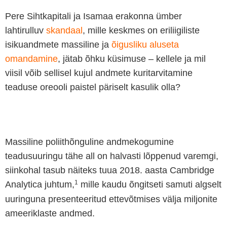
Pere Sihtkapitali ja Isamaa erakonna ümber
lahtirulluv
skandaal
, mille keskmes on eriliigiliste
isikuandmete massiline ja
õigusliku aluseta
omandamine
, jätab õhku küsimuse – kellele ja mil
viisil võib sellisel kujul andmete kuritarvitamine
teaduse oreooli paistel päriselt kasulik olla?
Massiline poliithõnguline andmekogumine
teadusuuringu tähe all on halvasti lõppenud varemgi,
siinkohal tasub näiteks tuua 2018. aasta Cambridge
1
Analytica juhtum,
mille kaudu õngitseti samuti algselt
uuringuna presenteeritud ettevõtmises välja miljonite
ameeriklaste andmed.