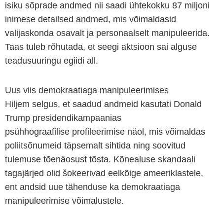
isiku sõprade andmed nii saadi ühtekokku 87 miljoni
inimese detailsed andmed, mis võimaldasid
valijaskonda osavalt ja personaalselt manipuleerida.
Taas tuleb rõhutada, et seegi aktsioon sai alguse
teadusuuringu egiidi all.
Uus viis demokraatiaga manipuleerimises
Hiljem selgus, et saadud andmeid kasutati Donald
Trump presidendikampaanias
psühhograafilise profileerimise näol, mis võimaldas
poliitsõnumeid täpsemalt sihtida ning soovitud
tulemuse tõenäosust tõsta. Kõnealuse skandaali
tagajärjed olid šokeerivad eelkõige ameeriklastele,
ent andsid uue tähenduse ka demokraatiaga
manipuleerimise võimalustele.