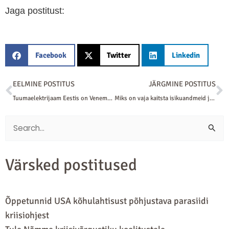
Jaga postitust:
Facebook
Twitter
Linkedin
Prev
N
EELMINE POSTITUS
JÄRGMINE POSTITUS
Tuumaelektrijaam Eestis on Venemaa sihtmärk
Miks on vaja kaitsta isikuandmeid ja järgida GDPRi?
Search
for:
Värsked postitused
Õppetunnid USA kõhulahtisust põhjustava parasiidi
kriisiohjest