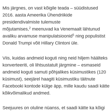
Mis järgnes, on vast kõigile teada – süüdistused
2016. aasta Ameerika Ühendriikide
presidendivalmiste tulemuste
2
mõjutamises,
meenuvad ka Venemaalt lähtunud
5
avaliku arvamuse manipulatsioonid
ning populistist
Donald Trumpi võit Hillary Clintoni üle.
Viis, kuidas andmeid koguti ning neid hiljem häälteks
konverteeriti, oli lihtsustatult järgmine – esmaseid
andmeid koguti samuti põhjalikes küsimustikes (120
küsimust), seejärel haagiti küsimustiku täitnute
Facebooki kontode külge äpp, mille kaudu saadi kätte
kõikvõimalikud andmed.
Seejuures on oluline nüanss, et saadi kätte ka kõigi