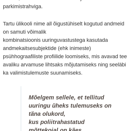
parkimistrahviga.
Tartu ülikooli nime all õigustühiselt kogutud andmeid
on samuti võimalik
kombinatsioonis uuringuvastustega kasutada
andmekaitsesubjektide (ehk inimeste)
psühhograafiliste profiilide loomiseks, mis avavad tee
avaliku arvamuse lihtsaks mõjutamiseks ning seeläbi
ka valimistulemuste suunamiseks.
Mõelgem sellele, et tellitud
uuringu üheks tulemuseks on
täna olukord,
kus poliitrahastatud
mõttekojal on käes