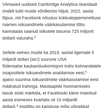
Viimased uudised Cambridge Analytica skandaali
rindelt tulid muide võrdlemisi hiljuti, 2022. aasta
lõpus, mil Facebook nõustus kokkuleppemenetluse
raames isikuandmete väärkasutamise tõttu
kannatada saanud isikutele tasuma 725 miljonit
3
dollarit valuraha.
Sellele eelnes muide ka 2019. aastal ligemale 5
miljardi dollari (sic!) suurune USA
föderaalse kaubanduskomisjoni trahv kolmandatele
4
osapooltele isikuandmete avaldamise eest,
ajaloo suurima isikuandmete väärkasutamise eest
määratud trahviga. Mastaapide hoomamiseks
tasub siiski märkida, et Facebooki käive mainitud
aasta esimeses kvartalis oli 15 miljardit
4
dollarit,
mistõttu on karistuse mõju võrreldud