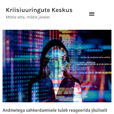
Skip
to
content
Andmetega sahkerdamisele tuleb reageerida jõuliselt