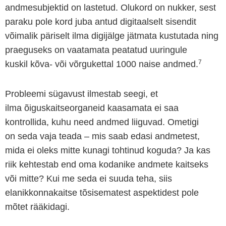
andmesubjektid on lastetud. Olukord on nukker, sest
paraku pole kord juba antud digitaalselt sisendit
võimalik päriselt ilma digijälge jätmata kustutada ning
praeguseks on vaatamata peatatud uuringule
7
kuskil kõva- või võrgukettal 1000 naise andmed.
Probleemi sügavust ilmestab seegi, et
ilma õiguskaitseorganeid kaasamata ei saa
kontrollida, kuhu need andmed liiguvad. Ometigi
on seda vaja teada – mis saab edasi andmetest,
mida ei oleks mitte kunagi tohtinud koguda? Ja kas
riik kehtestab end oma kodanike andmete kaitseks
või mitte? Kui me seda ei suuda teha, siis
elanikkonnakaitse tõsisematest aspektidest pole
mõtet rääkidagi.