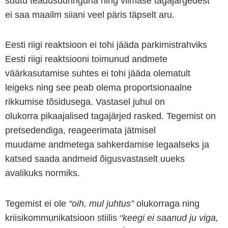
süütu teadusuuringuna ning viimase tagajärgedest
ei saa maailm siiani veel päris täpselt aru.
Eesti riigi reaktsioon ei tohi jääda parkimistrahviks
Eesti riigi reaktsiooni toimunud andmete
väärkasutamise suhtes ei tohi jääda olematult
leigeks ning see peab olema proportsionaalne
rikkumise tõsidusega. Vastasel juhul on
olukorra pikaajalised tagajärjed rasked. Tegemist on
pretsedendiga, reageerimata jätmisel
muudame andmetega sahkerdamise legaalseks ja
katsed saada andmeid õigusvastaselt uueks
avalikuks normiks.
Tegemist ei ole
“oih, mul juhtus”
olukorraga ning
kriisikommunikatsioon stiilis
“keegi ei saanud ju viga,